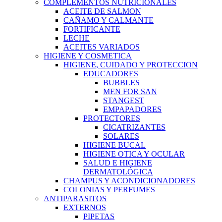
COMPLEMENTOS NUTRICIONALES
ACEITE DE SALMON
CAÑAMO Y CALMANTE
FORTIFICANTE
LECHE
ACEITES VARIADOS
HIGIENE Y COSMETICA
HIGIENE, CUIDADO Y PROTECCION
EDUCADORES
BUBBLES
MEN FOR SAN
STANGEST
EMPAPADORES
PROTECTORES
CICATRIZANTES
SOLARES
HIGIENE BUCAL
HIGIENE OTICA Y OCULAR
SALUD E HIGIENE
DERMATOLÓGICA
CHAMPUS Y ACONDICIONADORES
COLONIAS Y PERFUMES
ANTIPARASITOS
EXTERNOS
PIPETAS