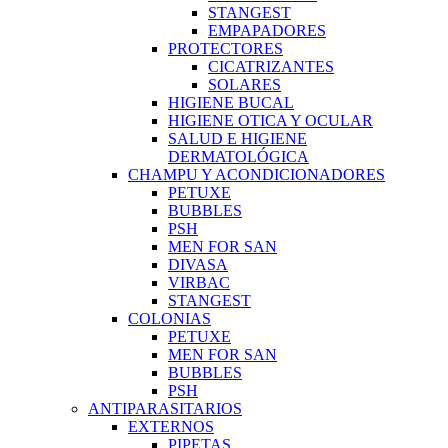
STANGEST
EMPAPADORES
PROTECTORES
CICATRIZANTES
SOLARES
HIGIENE BUCAL
HIGIENE OTICA Y OCULAR
SALUD E HIGIENE
DERMATOLÓGICA
CHAMPU Y ACONDICIONADORES
PETUXE
BUBBLES
PSH
MEN FOR SAN
DIVASA
VIRBAC
STANGEST
COLONIAS
PETUXE
MEN FOR SAN
BUBBLES
PSH
ANTIPARASITARIOS
EXTERNOS
PIPETAS