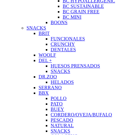
BC HYPOALLERGENIC
BC SUSTAINABLE
BC GRAIN FREE
BC MINI
BOONS
SNACKS
BRIT
FUNCIONALES
CRUNCHY
DENTALES
WOOLF
DEL +
HUESOS PRENSADOS
SNACKS
DR.ZOO
HELADOS
SERRANO
BBX
POLLO
PATO
BUEY
CORDERO/OVEJA/BUFALO
PESCADO
NATURAL
SNACKS