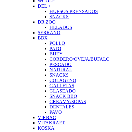
WOOLF
DEL +
HUESOS PRENSADOS
SNACKS
DR.ZOO
HELADOS
SERRANO
BBX
POLLO
PATO
BUEY
CORDERO/OVEJA/BUFALO
PESCADO
NATURAL
SNACKS
COLAGENO
GALLETAS
GLASEADO
SNACK BBQ
CREAMY/SOPAS
DENTALES
PAVO
VIRBAC
VITAKRAFT
KOSKA