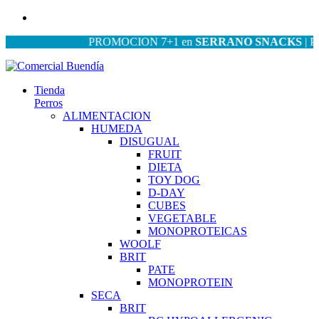
PROMOCION 7+1 en
SERRANO SNACKS
| PROMO
Tienda
Perros
ALIMENTACION
HUMEDA
DISUGUAL
FRUIT
DIETA
TOY DOG
D-DAY
CUBES
VEGETABLE
MONOPROTEICAS
WOOLF
BRIT
PATE
MONOPROTEIN
SECA
BRIT