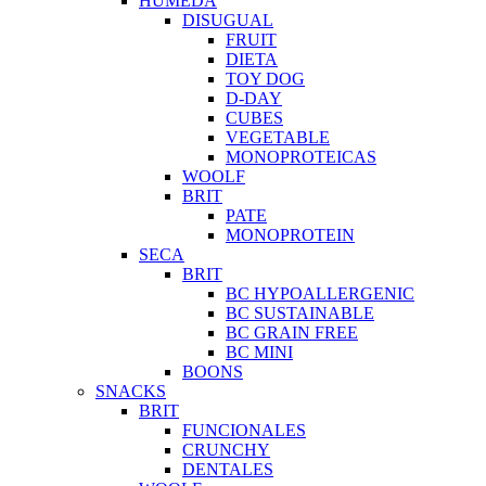
HUMEDA
DISUGUAL
FRUIT
DIETA
TOY DOG
D-DAY
CUBES
VEGETABLE
MONOPROTEICAS
WOOLF
BRIT
PATE
MONOPROTEIN
SECA
BRIT
BC HYPOALLERGENIC
BC SUSTAINABLE
BC GRAIN FREE
BC MINI
BOONS
SNACKS
BRIT
FUNCIONALES
CRUNCHY
DENTALES