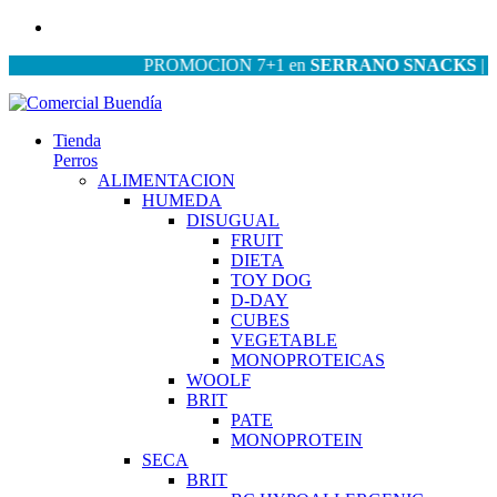
PROMOCION 7+1 en
SERRANO SNACKS
| PROM
Tienda
Perros
ALIMENTACION
HUMEDA
DISUGUAL
FRUIT
DIETA
TOY DOG
D-DAY
CUBES
VEGETABLE
MONOPROTEICAS
WOOLF
BRIT
PATE
MONOPROTEIN
SECA
BRIT