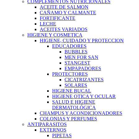
COMPLEMENTOS NUTRICIONALES
ACEITE DE SALMON
CAÑAMO Y CALMANTE
FORTIFICANTE
LECHE
ACEITES VARIADOS
HIGIENE Y COSMETICA
HIGIENE, CUIDADO Y PROTECCION
EDUCADORES
BUBBLES
MEN FOR SAN
STANGEST
EMPAPADORES
PROTECTORES
CICATRIZANTES
SOLARES
HIGIENE BUCAL
HIGIENE OTICA Y OCULAR
SALUD E HIGIENE
DERMATOLÓGICA
CHAMPUS Y ACONDICIONADORES
COLONIAS Y PERFUMES
ANTIPARASITOS
EXTERNOS
PIPETAS