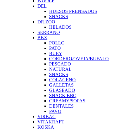
WOOLF
DEL +
HUESOS PRENSADOS
SNACKS
DR.ZOO
HELADOS
SERRANO
BBX
POLLO
PATO
BUEY
CORDERO/OVEJA/BUFALO
PESCADO
NATURAL
SNACKS
COLAGENO
GALLETAS
GLASEADO
SNACK BBQ
CREAMY/SOPAS
DENTALES
PAVO
VIRBAC
VITAKRAFT
KOSKA