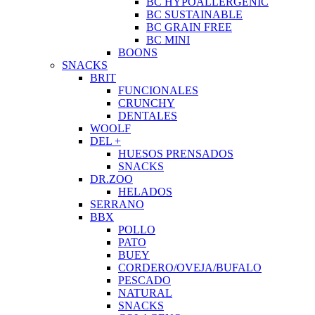
BC HYPOALLERGENIC
BC SUSTAINABLE
BC GRAIN FREE
BC MINI
BOONS
SNACKS
BRIT
FUNCIONALES
CRUNCHY
DENTALES
WOOLF
DEL +
HUESOS PRENSADOS
SNACKS
DR.ZOO
HELADOS
SERRANO
BBX
POLLO
PATO
BUEY
CORDERO/OVEJA/BUFALO
PESCADO
NATURAL
SNACKS