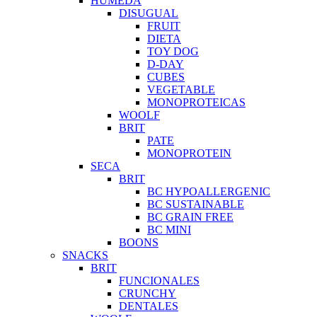
HUMEDA
DISUGUAL
FRUIT
DIETA
TOY DOG
D-DAY
CUBES
VEGETABLE
MONOPROTEICAS
WOOLF
BRIT
PATE
MONOPROTEIN
SECA
BRIT
BC HYPOALLERGENIC
BC SUSTAINABLE
BC GRAIN FREE
BC MINI
BOONS
SNACKS
BRIT
FUNCIONALES
CRUNCHY
DENTALES