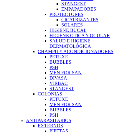
STANGEST
EMPAPADORES
PROTECTORES
CICATRIZANTES
SOLARES
HIGIENE BUCAL
HIGIENE OTICA Y OCULAR
SALUD E HIGIENE
DERMATOLÓGICA
CHAMPU Y ACONDICIONADORES
PETUXE
BUBBLES
PSH
MEN FOR SAN
DIVASA
VIRBAC
STANGEST
COLONIAS
PETUXE
MEN FOR SAN
BUBBLES
PSH
ANTIPARASITARIOS
EXTERNOS
PIPETAS