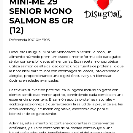
MINI-ME 29
SENIOR MONO
SALMON 85 GR
(12)
Referencia
10010ME105
Descubre Disugual Mini Me Monoprotein Senior Salmon, un
alimento húmedo premium especialmente formulado para gatos
sénior con sensibilidades alimentarias. Esta receta monoproteica
utiliza salmón de alta calidad como única fuente de proteína, lo que
la hace ideal para felinos con estómagos delicados, intolerancias o
alergias, proporcionando una digestión suave y un bienestar
óptimo en edades avanzadas.
La textura suave tipo paté facilita la ingesta incluso en gatos con
dientes sensibles o menor apetito, convirtiendo cada comida en una
experiencia placentera. El salmón aporta proteínas naturales y
ácidos grasos omega 3 que favorecen la salud de la piel, el pelaje, las
articulaciones y la función cognitiva, aspectos clave para el
bienestar de los gatos sénior.
Además, este alimento no contiene colorantes ni conservantes
artificiales, y su alto contenido de humedad contribuye a una
hidratación adecuada, beneficiando la salud del tracto urinario.