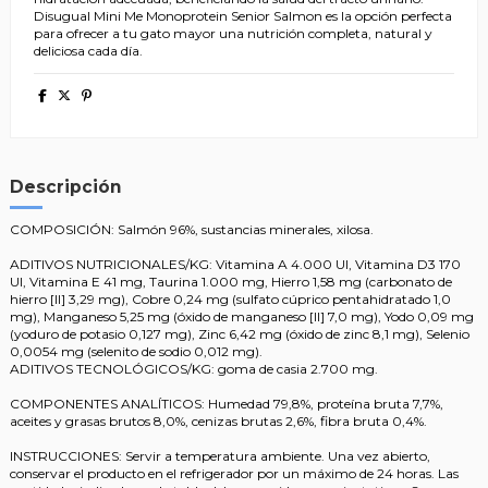
Disugual Mini Me Monoprotein Senior Salmon es la opción perfecta
para ofrecer a tu gato mayor una nutrición completa, natural y
deliciosa cada día.
Descripción
COMPOSICIÓN: Salmón 96%, sustancias minerales, xilosa.
ADITIVOS NUTRICIONALES/KG: Vitamina A 4.000 UI, Vitamina D3 170
UI, Vitamina E 41 mg, Taurina 1.000 mg, Hierro 1,58 mg (carbonato de
hierro [II] 3,29 mg), Cobre 0,24 mg (sulfato cúprico pentahidratado 1,0
mg), Manganeso 5,25 mg (óxido de manganeso [II] 7,0 mg), Yodo 0,09 mg
(yoduro de potasio 0,127 mg), Zinc 6,42 mg (óxido de zinc 8,1 mg), Selenio
0,0054 mg (selenito de sodio 0,012 mg).
ADITIVOS TECNOLÓGICOS/KG: goma de casia 2.700 mg.
COMPONENTES ANALÍTICOS: Humedad 79,8%, proteína bruta 7,7%,
aceites y grasas brutos 8,0%, cenizas brutas 2,6%, fibra bruta 0,4%.
INSTRUCCIONES: Servir a temperatura ambiente. Una vez abierto,
conservar el producto en el refrigerador por un máximo de 24 horas. Las