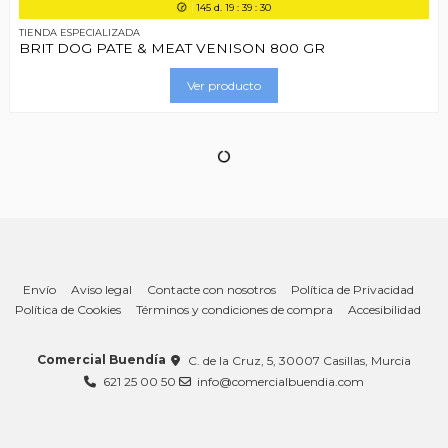
145
d.
19
:
39
:
29
TIENDA ESPECIALIZADA
BRIT DOG PATE & MEAT VENISON 800 GR
Ver producto
Envío
Aviso legal
Contacte con nosotros
Política de Privacidad
Política de Cookies
Términos y condiciones de compra
Accesibilidad
Comercial Buendía
C. de la Cruz, 5, 30007 Casillas, Murcia
621 25 00 50
info@comercialbuendia.com