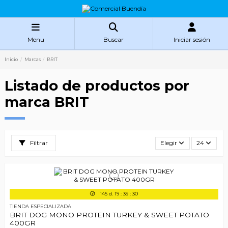
Menu
Buscar
Iniciar sesión
Inicio
Marcas
BRIT
Listado de productos por
marca BRIT
Filtrar
Elegir
24
145
d.
19
:
39
:
29
TIENDA ESPECIALIZADA
BRIT DOG MONO PROTEIN TURKEY & SWEET POTATO
400GR