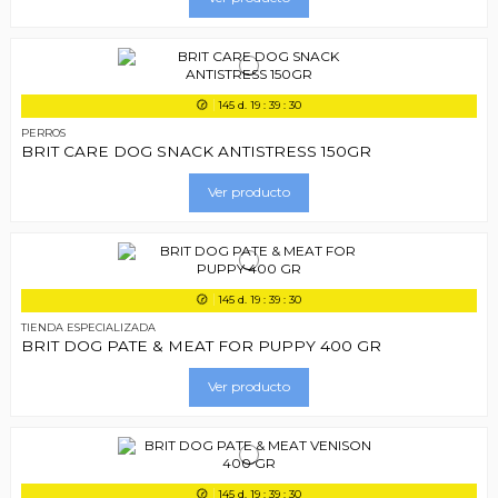
145
d.
19
:
39
:
29
PERROS
BRIT CARE DOG SNACK ANTISTRESS 150GR
Ver producto
145
d.
19
:
39
:
29
TIENDA ESPECIALIZADA
BRIT DOG PATE & MEAT FOR PUPPY 400 GR
Ver producto
145
d.
19
:
39
:
29