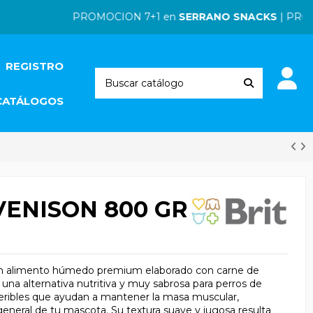
PROMOCION 7+1 en
SERRANO SNACKS
| PROMOCI
REGISTRO
CATÁLOGOS
VENISON 800 GR
s un alimento húmedo premium elaborado con carne de
 una alternativa nutritiva y muy sabrosa para perros de
geribles que ayudan a mantener la masa muscular,
eneral de tu mascota. Su textura suave y jugosa resulta