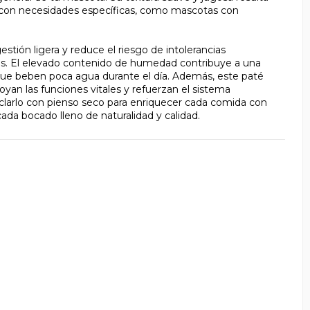
o con necesidades específicas, como mascotas con
stión ligera y reduce el riesgo de intolerancias
dos. El elevado contenido de humedad contribuye a una
 que beben poca agua durante el día. Además, este paté
yan las funciones vitales y refuerzan el sistema
clarlo con pienso seco para enriquecer cada comida con
 cada bocado lleno de naturalidad y calidad.