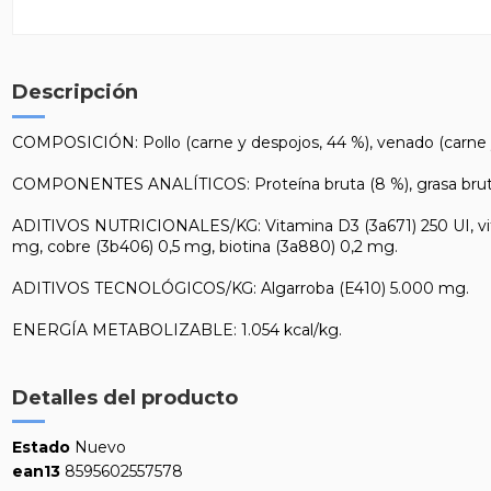
Descripción
COMPOSICIÓN: Pollo (carne y despojos, 44 %), venado (carne y d
COMPONENTES ANALÍTICOS: Proteína bruta (8 %), grasa bruta (7 %)
ADITIVOS NUTRICIONALES/KG: Vitamina D3 (3a671) 250 UI, vita
mg, cobre (3b406) 0,5 mg, biotina (3a880) 0,2 mg.
ADITIVOS TECNOLÓGICOS/KG: Algarroba (E410) 5.000 mg.
ENERGÍA METABOLIZABLE: 1.054 kcal/kg.
Detalles del producto
Estado
Nuevo
ean13
8595602557578