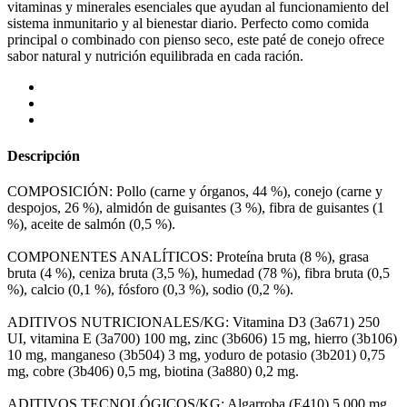
vitaminas y minerales esenciales que ayudan al funcionamiento del
sistema inmunitario y al bienestar diario. Perfecto como comida
principal o combinado con pienso seco, este paté de conejo ofrece
sabor natural y nutrición equilibrada en cada ración.
Descripción
COMPOSICIÓN: Pollo (carne y órganos, 44 %), conejo (carne y
despojos, 26 %), almidón de guisantes (3 %), fibra de guisantes (1
%), aceite de salmón (0,5 %).
COMPONENTES ANALÍTICOS: Proteína bruta (8 %), grasa
bruta (4 %), ceniza bruta (3,5 %), humedad (78 %), fibra bruta (0,5
%), calcio (0,1 %), fósforo (0,3 %), sodio (0,2 %).
ADITIVOS NUTRICIONALES/KG: Vitamina D3 (3a671) 250
UI, vitamina E (3a700) 100 mg, zinc (3b606) 15 mg, hierro (3b106)
10 mg, manganeso (3b504) 3 mg, yoduro de potasio (3b201) 0,75
mg, cobre (3b406) 0,5 mg, biotina (3a880) 0,2 mg.
ADITIVOS TECNOLÓGICOS/KG: Algarroba (E410) 5.000 mg.