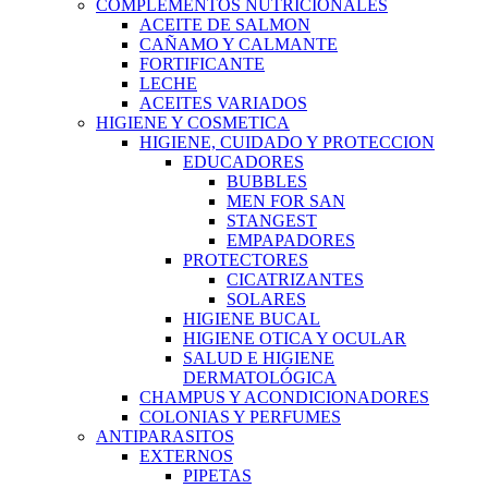
COMPLEMENTOS NUTRICIONALES
ACEITE DE SALMON
CAÑAMO Y CALMANTE
FORTIFICANTE
LECHE
ACEITES VARIADOS
HIGIENE Y COSMETICA
HIGIENE, CUIDADO Y PROTECCION
EDUCADORES
BUBBLES
MEN FOR SAN
STANGEST
EMPAPADORES
PROTECTORES
CICATRIZANTES
SOLARES
HIGIENE BUCAL
HIGIENE OTICA Y OCULAR
SALUD E HIGIENE
DERMATOLÓGICA
CHAMPUS Y ACONDICIONADORES
COLONIAS Y PERFUMES
ANTIPARASITOS
EXTERNOS
PIPETAS