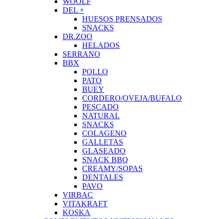
WOOLF
DEL +
HUESOS PRENSADOS
SNACKS
DR.ZOO
HELADOS
SERRANO
BBX
POLLO
PATO
BUEY
CORDERO/OVEJA/BUFALO
PESCADO
NATURAL
SNACKS
COLAGENO
GALLETAS
GLASEADO
SNACK BBQ
CREAMY/SOPAS
DENTALES
PAVO
VIRBAC
VITAKRAFT
KOSKA