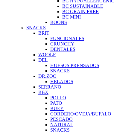
BC HYPOALLERGENIC
BC SUSTAINABLE
BC GRAIN FREE
BC MINI
BOONS
SNACKS
BRIT
FUNCIONALES
CRUNCHY
DENTALES
WOOLF
DEL +
HUESOS PRENSADOS
SNACKS
DR.ZOO
HELADOS
SERRANO
BBX
POLLO
PATO
BUEY
CORDERO/OVEJA/BUFALO
PESCADO
NATURAL
SNACKS