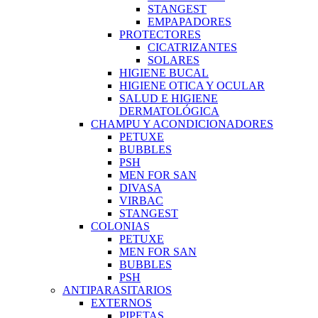
STANGEST
EMPAPADORES
PROTECTORES
CICATRIZANTES
SOLARES
HIGIENE BUCAL
HIGIENE OTICA Y OCULAR
SALUD E HIGIENE
DERMATOLÓGICA
CHAMPU Y ACONDICIONADORES
PETUXE
BUBBLES
PSH
MEN FOR SAN
DIVASA
VIRBAC
STANGEST
COLONIAS
PETUXE
MEN FOR SAN
BUBBLES
PSH
ANTIPARASITARIOS
EXTERNOS
PIPETAS