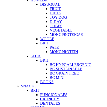
HUMEDA
DISUGUAL
FRUIT
DIETA
TOY DOG
D-DAY
CUBES
VEGETABLE
MONOPROTEICAS
WOOLF
BRIT
PATE
MONOPROTEIN
SECA
BRIT
BC HYPOALLERGENIC
BC SUSTAINABLE
BC GRAIN FREE
BC MINI
BOONS
SNACKS
BRIT
FUNCIONALES
CRUNCHY
DENTALES