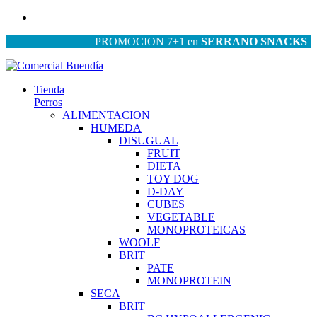
PROMOCION 7+1 en
SERRANO SNACKS
| PRO
Tienda
Perros
ALIMENTACION
HUMEDA
DISUGUAL
FRUIT
DIETA
TOY DOG
D-DAY
CUBES
VEGETABLE
MONOPROTEICAS
WOOLF
BRIT
PATE
MONOPROTEIN
SECA
BRIT