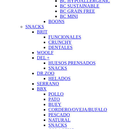
BC HYPOALLERGENIC
BC SUSTAINABLE
BC GRAIN FREE
BC MINI
BOONS
SNACKS
BRIT
FUNCIONALES
CRUNCHY
DENTALES
WOOLF
DEL +
HUESOS PRENSADOS
SNACKS
DR.ZOO
HELADOS
SERRANO
BBX
POLLO
PATO
BUEY
CORDERO/OVEJA/BUFALO
PESCADO
NATURAL
SNACKS