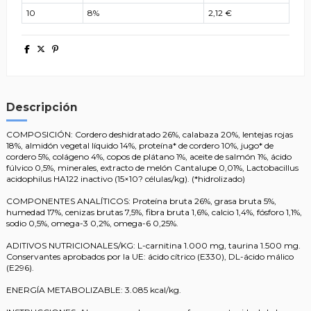
10
8%
2,12 €
Descripción
COMPOSICIÓN: Cordero deshidratado 26%, calabaza 20%, lentejas rojas
18%, almidón vegetal líquido 14%, proteína* de cordero 10%, jugo* de
cordero 5%, colágeno 4%, copos de plátano 1%, aceite de salmón 1%, ácido
fúlvico 0,5%, minerales, extracto de melón Cantalupe 0,01%, Lactobacillus
acidophilus HA122 inactivo (15×10? células/kg). (*hidrolizado)
COMPONENTES ANALÍTICOS: Proteína bruta 26%, grasa bruta 5%,
humedad 17%, cenizas brutas 7,5%, fibra bruta 1,6%, calcio 1,4%, fósforo 1,1%,
sodio 0,5%, omega-3 0,2%, omega-6 0,25%.
ADITIVOS NUTRICIONALES/KG: L-carnitina 1.000 mg, taurina 1.500 mg.
Conservantes aprobados por la UE: ácido cítrico (E330), DL-ácido málico
(E296).
ENERGÍA METABOLIZABLE: 3.085 kcal/kg.