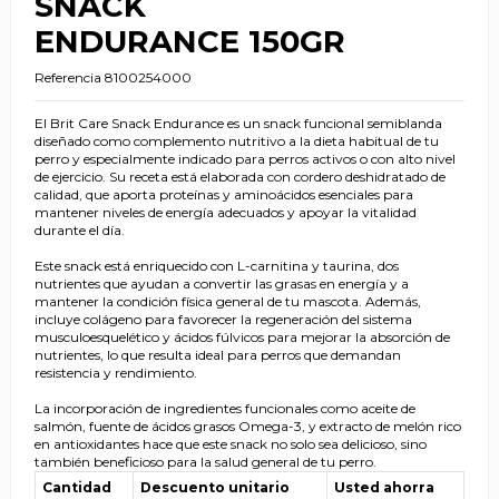
SNACK
ENDURANCE 150GR
Referencia
8100254000
El Brit Care Snack Endurance es un snack funcional semiblanda
diseñado como complemento nutritivo a la dieta habitual de tu
perro y especialmente indicado para perros activos o con alto nivel
de ejercicio. Su receta está elaborada con cordero deshidratado de
calidad, que aporta proteínas y aminoácidos esenciales para
mantener niveles de energía adecuados y apoyar la vitalidad
durante el día.
Este snack está enriquecido con L-carnitina y taurina, dos
nutrientes que ayudan a convertir las grasas en energía y a
mantener la condición física general de tu mascota. Además,
incluye colágeno para favorecer la regeneración del sistema
musculoesquelético y ácidos fúlvicos para mejorar la absorción de
nutrientes, lo que resulta ideal para perros que demandan
resistencia y rendimiento.
La incorporación de ingredientes funcionales como aceite de
salmón, fuente de ácidos grasos Omega-3, y extracto de melón rico
en antioxidantes hace que este snack no solo sea delicioso, sino
también beneficioso para la salud general de tu perro.
Cantidad
Descuento unitario
Usted ahorra