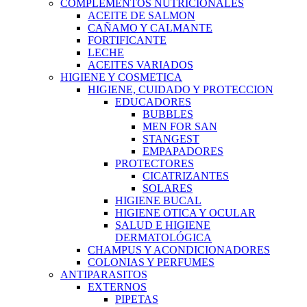
COMPLEMENTOS NUTRICIONALES
ACEITE DE SALMON
CAÑAMO Y CALMANTE
FORTIFICANTE
LECHE
ACEITES VARIADOS
HIGIENE Y COSMETICA
HIGIENE, CUIDADO Y PROTECCION
EDUCADORES
BUBBLES
MEN FOR SAN
STANGEST
EMPAPADORES
PROTECTORES
CICATRIZANTES
SOLARES
HIGIENE BUCAL
HIGIENE OTICA Y OCULAR
SALUD E HIGIENE
DERMATOLÓGICA
CHAMPUS Y ACONDICIONADORES
COLONIAS Y PERFUMES
ANTIPARASITOS
EXTERNOS
PIPETAS