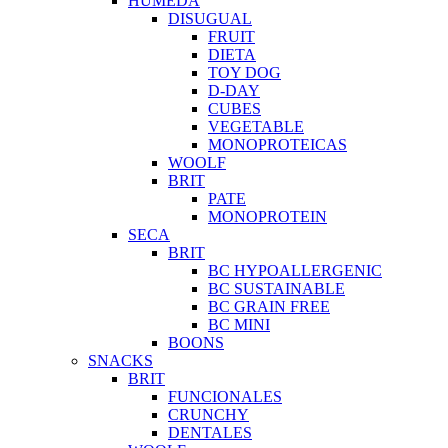
HUMEDA
DISUGUAL
FRUIT
DIETA
TOY DOG
D-DAY
CUBES
VEGETABLE
MONOPROTEICAS
WOOLF
BRIT
PATE
MONOPROTEIN
SECA
BRIT
BC HYPOALLERGENIC
BC SUSTAINABLE
BC GRAIN FREE
BC MINI
BOONS
SNACKS
BRIT
FUNCIONALES
CRUNCHY
DENTALES