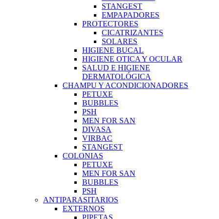
STANGEST
EMPAPADORES
PROTECTORES
CICATRIZANTES
SOLARES
HIGIENE BUCAL
HIGIENE OTICA Y OCULAR
SALUD E HIGIENE
DERMATOLÓGICA
CHAMPU Y ACONDICIONADORES
PETUXE
BUBBLES
PSH
MEN FOR SAN
DIVASA
VIRBAC
STANGEST
COLONIAS
PETUXE
MEN FOR SAN
BUBBLES
PSH
ANTIPARASITARIOS
EXTERNOS
PIPETAS