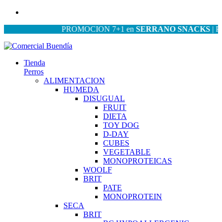
PROMOCION 7+1 en
SERRANO SNACKS
| PROMO
Tienda
Perros
ALIMENTACION
HUMEDA
DISUGUAL
FRUIT
DIETA
TOY DOG
D-DAY
CUBES
VEGETABLE
MONOPROTEICAS
WOOLF
BRIT
PATE
MONOPROTEIN
SECA
BRIT