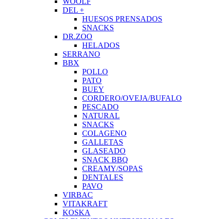
WOOLF
DEL +
HUESOS PRENSADOS
SNACKS
DR.ZOO
HELADOS
SERRANO
BBX
POLLO
PATO
BUEY
CORDERO/OVEJA/BUFALO
PESCADO
NATURAL
SNACKS
COLAGENO
GALLETAS
GLASEADO
SNACK BBQ
CREAMY/SOPAS
DENTALES
PAVO
VIRBAC
VITAKRAFT
KOSKA