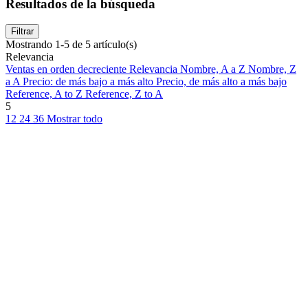
Resultados de la búsqueda
Filtrar
Mostrando 1-5 de 5 artículo(s)
Relevancia
Ventas en orden decreciente
Relevancia
Nombre, A a Z
Nombre, Z
a A
Precio: de más bajo a más alto
Precio, de más alto a más bajo
Reference, A to Z
Reference, Z to A
5
12
24
36
Mostrar todo