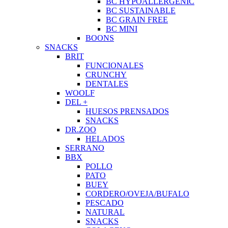
BC HYPOALLERGENIC
BC SUSTAINABLE
BC GRAIN FREE
BC MINI
BOONS
SNACKS
BRIT
FUNCIONALES
CRUNCHY
DENTALES
WOOLF
DEL +
HUESOS PRENSADOS
SNACKS
DR.ZOO
HELADOS
SERRANO
BBX
POLLO
PATO
BUEY
CORDERO/OVEJA/BUFALO
PESCADO
NATURAL
SNACKS