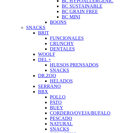
BC HYPOALLERGENIC
BC SUSTAINABLE
BC GRAIN FREE
BC MINI
BOONS
SNACKS
BRIT
FUNCIONALES
CRUNCHY
DENTALES
WOOLF
DEL +
HUESOS PRENSADOS
SNACKS
DR.ZOO
HELADOS
SERRANO
BBX
POLLO
PATO
BUEY
CORDERO/OVEJA/BUFALO
PESCADO
NATURAL
SNACKS