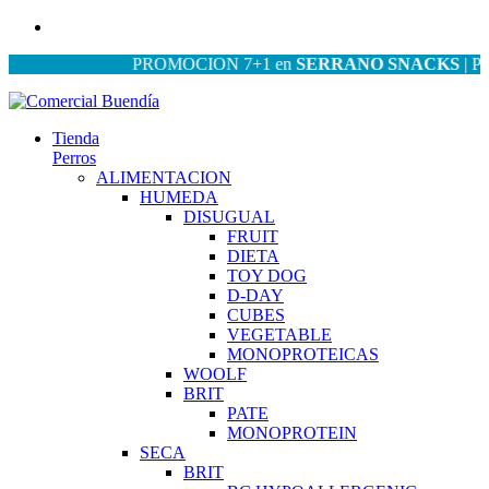
PROMOCION 7+1 en
SERRANO SNACKS
| PROM
Tienda
Perros
ALIMENTACION
HUMEDA
DISUGUAL
FRUIT
DIETA
TOY DOG
D-DAY
CUBES
VEGETABLE
MONOPROTEICAS
WOOLF
BRIT
PATE
MONOPROTEIN
SECA
BRIT