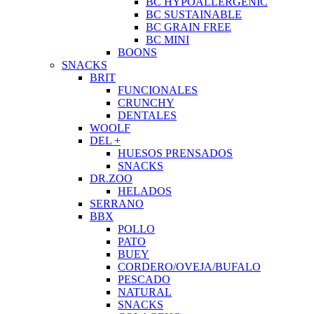
BC HYPOALLERGENIC
BC SUSTAINABLE
BC GRAIN FREE
BC MINI
BOONS
SNACKS
BRIT
FUNCIONALES
CRUNCHY
DENTALES
WOOLF
DEL +
HUESOS PRENSADOS
SNACKS
DR.ZOO
HELADOS
SERRANO
BBX
POLLO
PATO
BUEY
CORDERO/OVEJA/BUFALO
PESCADO
NATURAL
SNACKS