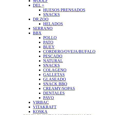
WOOLF
DEL +
HUESOS PRENSADOS
SNACKS
DR.ZOO
HELADOS
SERRANO
BBX
POLLO
PATO
BUEY
CORDERO/OVEJA/BUFALO
PESCADO
NATURAL
SNACKS
COLAGENO
GALLETAS
GLASEADO
SNACK BBQ
CREAMY/SOPAS
DENTALES
PAVO
VIRBAC
VITAKRAFT
KOSKA