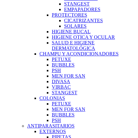
STANGEST
EMPAPADORES
PROTECTORES
CICATRIZANTES
SOLARES
HIGIENE BUCAL
HIGIENE OTICA Y OCULAR
SALUD E HIGIENE
DERMATOLÓGICA
CHAMPU Y ACONDICIONADORES
PETUXE
BUBBLES
PSH
MEN FOR SAN
DIVASA
VIRBAC
STANGEST
COLONIAS
PETUXE
MEN FOR SAN
BUBBLES
PSH
ANTIPARASITARIOS
EXTERNOS
PIPETAS