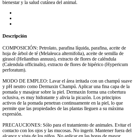
bienestar y la salud cutánea del animal.
Descripción
COMPOSICIÓN: Petrolato, parafina líquida, parafina, aceite de
hoja de árbol de té (Melaleuca alternifolia), aceite de semilla de
girasol (Helianthus annuus), extracto de flores de caléndula
(Calendula officinalis), extracto de flores de hipérico (Hypericum
perforatum).
MODO DE EMPLEO: Lavar el área irritada con un champú suave
y pH neutro como Dermaxin Champú. Aplicar una fina capa de la
pomada y masajear sobre la piel. Dermaxin forma una cobertura
oclusiva, es muy hidratante y alivia la picazón. Los principios
activos de la pomada penetran continuamente en la piel, lo que
permite que las propiedades de las plantas lleguen a su máxima
expresión.
PRECAUCIONES: Sólo para el tratamiento de animales. Evitar el
contacto con los ojos y las mucosas. No ingerir. Mantener fuera del
alcance y vista de los niños. No aplicar en las horas de mayor