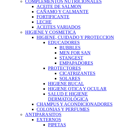
COMPLEMENTOS NUTRICIONALES
ACEITE DE SALMON
CAÑAMO Y CALMANTE
FORTIFICANTE
LECHE
ACEITES VARIADOS
HIGIENE Y COSMETICA
HIGIENE, CUIDADO Y PROTECCION
EDUCADORES
BUBBLES
MEN FOR SAN
STANGEST
EMPAPADORES
PROTECTORES
CICATRIZANTES
SOLARES
HIGIENE BUCAL
HIGIENE OTICA Y OCULAR
SALUD E HIGIENE
DERMATOLÓGICA
CHAMPUS Y ACONDICIONADORES
COLONIAS Y PERFUMES
ANTIPARASITOS
EXTERNOS
PIPETAS