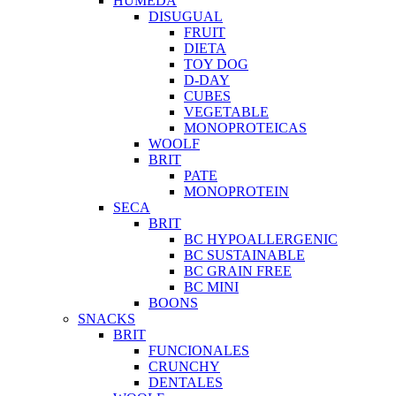
HUMEDA
DISUGUAL
FRUIT
DIETA
TOY DOG
D-DAY
CUBES
VEGETABLE
MONOPROTEICAS
WOOLF
BRIT
PATE
MONOPROTEIN
SECA
BRIT
BC HYPOALLERGENIC
BC SUSTAINABLE
BC GRAIN FREE
BC MINI
BOONS
SNACKS
BRIT
FUNCIONALES
CRUNCHY
DENTALES