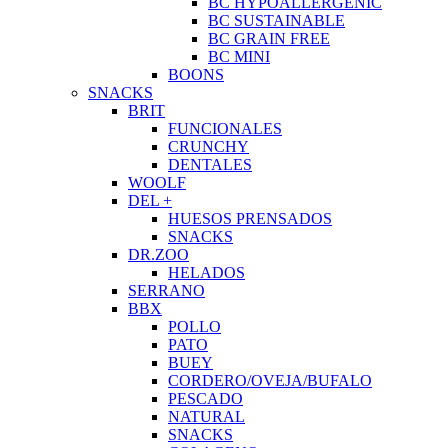
BC HYPOALLERGENIC
BC SUSTAINABLE
BC GRAIN FREE
BC MINI
BOONS
SNACKS
BRIT
FUNCIONALES
CRUNCHY
DENTALES
WOOLF
DEL +
HUESOS PRENSADOS
SNACKS
DR.ZOO
HELADOS
SERRANO
BBX
POLLO
PATO
BUEY
CORDERO/OVEJA/BUFALO
PESCADO
NATURAL
SNACKS