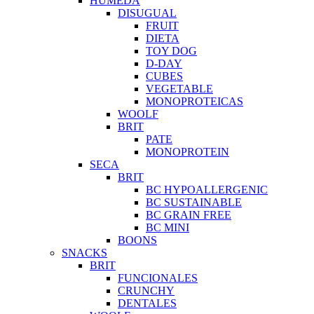
HUMEDA
DISUGUAL
FRUIT
DIETA
TOY DOG
D-DAY
CUBES
VEGETABLE
MONOPROTEICAS
WOOLF
BRIT
PATE
MONOPROTEIN
SECA
BRIT
BC HYPOALLERGENIC
BC SUSTAINABLE
BC GRAIN FREE
BC MINI
BOONS
SNACKS
BRIT
FUNCIONALES
CRUNCHY
DENTALES