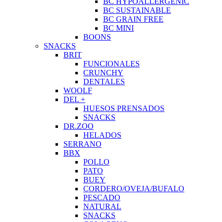
BC HYPOALLERGENIC
BC SUSTAINABLE
BC GRAIN FREE
BC MINI
BOONS
SNACKS
BRIT
FUNCIONALES
CRUNCHY
DENTALES
WOOLF
DEL +
HUESOS PRENSADOS
SNACKS
DR.ZOO
HELADOS
SERRANO
BBX
POLLO
PATO
BUEY
CORDERO/OVEJA/BUFALO
PESCADO
NATURAL
SNACKS