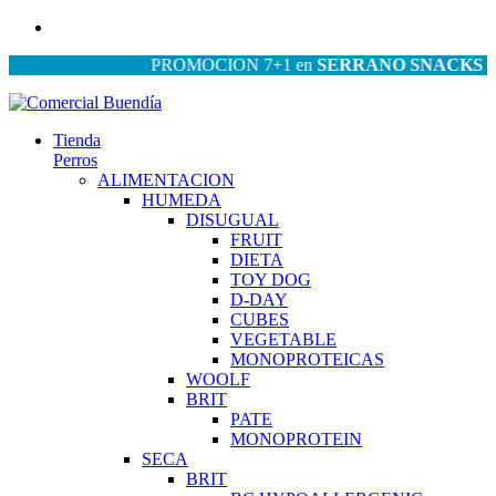
PROMOCION 7+1 en
SERRANO SNACKS
| PRO
Tienda
Perros
ALIMENTACION
HUMEDA
DISUGUAL
FRUIT
DIETA
TOY DOG
D-DAY
CUBES
VEGETABLE
MONOPROTEICAS
WOOLF
BRIT
PATE
MONOPROTEIN
SECA
BRIT