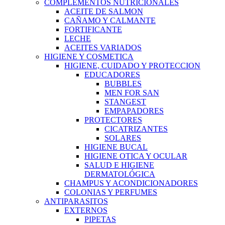
COMPLEMENTOS NUTRICIONALES
ACEITE DE SALMON
CAÑAMO Y CALMANTE
FORTIFICANTE
LECHE
ACEITES VARIADOS
HIGIENE Y COSMETICA
HIGIENE, CUIDADO Y PROTECCION
EDUCADORES
BUBBLES
MEN FOR SAN
STANGEST
EMPAPADORES
PROTECTORES
CICATRIZANTES
SOLARES
HIGIENE BUCAL
HIGIENE OTICA Y OCULAR
SALUD E HIGIENE
DERMATOLÓGICA
CHAMPUS Y ACONDICIONADORES
COLONIAS Y PERFUMES
ANTIPARASITOS
EXTERNOS
PIPETAS