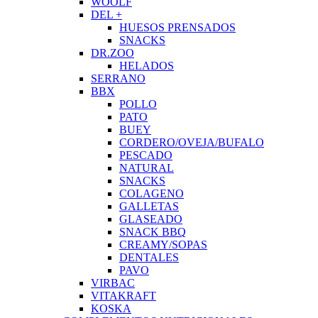
WOOLF
DEL +
HUESOS PRENSADOS
SNACKS
DR.ZOO
HELADOS
SERRANO
BBX
POLLO
PATO
BUEY
CORDERO/OVEJA/BUFALO
PESCADO
NATURAL
SNACKS
COLAGENO
GALLETAS
GLASEADO
SNACK BBQ
CREAMY/SOPAS
DENTALES
PAVO
VIRBAC
VITAKRAFT
KOSKA