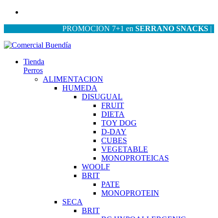
PROMOCION 7+1 en
SERRANO SNACKS
| PROM
Tienda
Perros
ALIMENTACION
HUMEDA
DISUGUAL
FRUIT
DIETA
TOY DOG
D-DAY
CUBES
VEGETABLE
MONOPROTEICAS
WOOLF
BRIT
PATE
MONOPROTEIN
SECA
BRIT