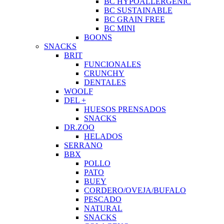
BC HYPOALLERGENIC
BC SUSTAINABLE
BC GRAIN FREE
BC MINI
BOONS
SNACKS
BRIT
FUNCIONALES
CRUNCHY
DENTALES
WOOLF
DEL +
HUESOS PRENSADOS
SNACKS
DR.ZOO
HELADOS
SERRANO
BBX
POLLO
PATO
BUEY
CORDERO/OVEJA/BUFALO
PESCADO
NATURAL
SNACKS