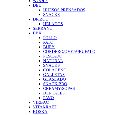
WOOLF
DEL +
HUESOS PRENSADOS
SNACKS
DR.ZOO
HELADOS
SERRANO
BBX
POLLO
PATO
BUEY
CORDERO/OVEJA/BUFALO
PESCADO
NATURAL
SNACKS
COLAGENO
GALLETAS
GLASEADO
SNACK BBQ
CREAMY/SOPAS
DENTALES
PAVO
VIRBAC
VITAKRAFT
KOSKA