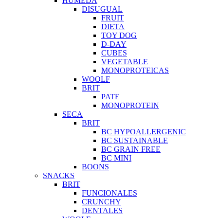
HUMEDA
DISUGUAL
FRUIT
DIETA
TOY DOG
D-DAY
CUBES
VEGETABLE
MONOPROTEICAS
WOOLF
BRIT
PATE
MONOPROTEIN
SECA
BRIT
BC HYPOALLERGENIC
BC SUSTAINABLE
BC GRAIN FREE
BC MINI
BOONS
SNACKS
BRIT
FUNCIONALES
CRUNCHY
DENTALES