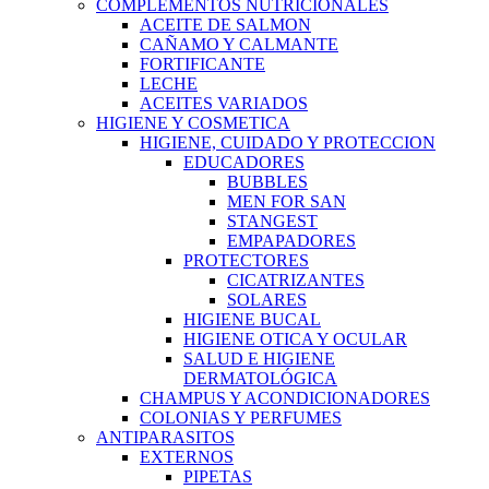
COMPLEMENTOS NUTRICIONALES
ACEITE DE SALMON
CAÑAMO Y CALMANTE
FORTIFICANTE
LECHE
ACEITES VARIADOS
HIGIENE Y COSMETICA
HIGIENE, CUIDADO Y PROTECCION
EDUCADORES
BUBBLES
MEN FOR SAN
STANGEST
EMPAPADORES
PROTECTORES
CICATRIZANTES
SOLARES
HIGIENE BUCAL
HIGIENE OTICA Y OCULAR
SALUD E HIGIENE
DERMATOLÓGICA
CHAMPUS Y ACONDICIONADORES
COLONIAS Y PERFUMES
ANTIPARASITOS
EXTERNOS
PIPETAS