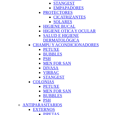
STANGEST
EMPAPADORES
PROTECTORES
CICATRIZANTES
SOLARES
HIGIENE BUCAL
HIGIENE OTICA Y OCULAR
SALUD E HIGIENE
DERMATOLÓGICA
CHAMPU Y ACONDICIONADORES
PETUXE
BUBBLES
PSH
MEN FOR SAN
DIVASA
VIRBAC
STANGEST
COLONIAS
PETUXE
MEN FOR SAN
BUBBLES
PSH
ANTIPARASITARIOS
EXTERNOS
PIPETAS