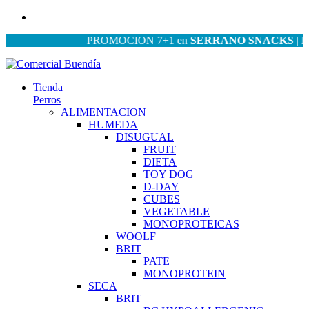
PROMOCION 7+1 en
SERRANO SNACKS
| PROMO
Tienda
Perros
ALIMENTACION
HUMEDA
DISUGUAL
FRUIT
DIETA
TOY DOG
D-DAY
CUBES
VEGETABLE
MONOPROTEICAS
WOOLF
BRIT
PATE
MONOPROTEIN
SECA
BRIT