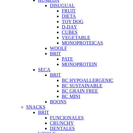
HUMEDA
DISUGUAL
FRUIT
DIETA
TOY DOG
D-DAY
CUBES
VEGETABLE
MONOPROTEICAS
WOOLF
BRIT
PATE
MONOPROTEIN
SECA
BRIT
BC HYPOALLERGENIC
BC SUSTAINABLE
BC GRAIN FREE
BC MINI
BOONS
SNACKS
BRIT
FUNCIONALES
CRUNCHY
DENTALES