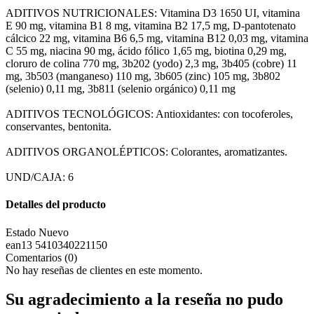
ADITIVOS NUTRICIONALES: Vitamina D3 1650 UI, vitamina
E 90 mg, vitamina B1 8 mg, vitamina B2 17,5 mg, D-pantotenato
cálcico 22 mg, vitamina B6 6,5 mg, vitamina B12 0,03 mg, vitamina
C 55 mg, niacina 90 mg, ácido fólico 1,65 mg, biotina 0,29 mg,
cloruro de colina 770 mg, 3b202 (yodo) 2,3 mg, 3b405 (cobre) 11
mg, 3b503 (manganeso) 110 mg, 3b605 (zinc) 105 mg, 3b802
(selenio) 0,11 mg, 3b811 (selenio orgánico) 0,11 mg
ADITIVOS TECNOLÓGICOS: Antioxidantes: con tocoferoles,
conservantes, bentonita.
ADITIVOS ORGANOLÉPTICOS: Colorantes, aromatizantes.
UND/CAJA: 6
Detalles del producto
Estado
Nuevo
ean13
5410340221150
Comentarios (0)
No hay reseñas de clientes en este momento.
Su agradecimiento a la reseña no pudo