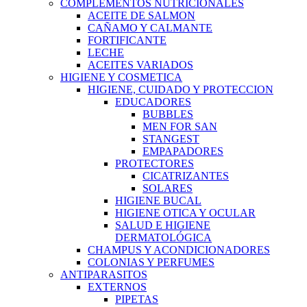
COMPLEMENTOS NUTRICIONALES
ACEITE DE SALMON
CAÑAMO Y CALMANTE
FORTIFICANTE
LECHE
ACEITES VARIADOS
HIGIENE Y COSMETICA
HIGIENE, CUIDADO Y PROTECCION
EDUCADORES
BUBBLES
MEN FOR SAN
STANGEST
EMPAPADORES
PROTECTORES
CICATRIZANTES
SOLARES
HIGIENE BUCAL
HIGIENE OTICA Y OCULAR
SALUD E HIGIENE
DERMATOLÓGICA
CHAMPUS Y ACONDICIONADORES
COLONIAS Y PERFUMES
ANTIPARASITOS
EXTERNOS
PIPETAS