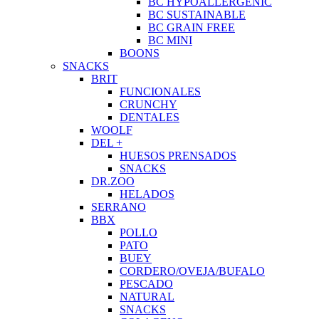
BC HYPOALLERGENIC
BC SUSTAINABLE
BC GRAIN FREE
BC MINI
BOONS
SNACKS
BRIT
FUNCIONALES
CRUNCHY
DENTALES
WOOLF
DEL +
HUESOS PRENSADOS
SNACKS
DR.ZOO
HELADOS
SERRANO
BBX
POLLO
PATO
BUEY
CORDERO/OVEJA/BUFALO
PESCADO
NATURAL
SNACKS