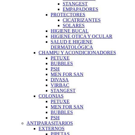
STANGEST
EMPAPADORES
PROTECTORES
CICATRIZANTES
SOLARES
HIGIENE BUCAL
HIGIENE OTICA Y OCULAR
SALUD E HIGIENE
DERMATOLÓGICA
CHAMPU Y ACONDICIONADORES
PETUXE
BUBBLES
PSH
MEN FOR SAN
DIVASA
VIRBAC
STANGEST
COLONIAS
PETUXE
MEN FOR SAN
BUBBLES
PSH
ANTIPARASITARIOS
EXTERNOS
PIPETAS