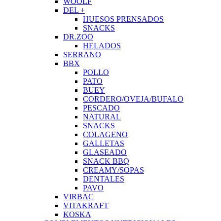
WOOLF
DEL +
HUESOS PRENSADOS
SNACKS
DR.ZOO
HELADOS
SERRANO
BBX
POLLO
PATO
BUEY
CORDERO/OVEJA/BUFALO
PESCADO
NATURAL
SNACKS
COLAGENO
GALLETAS
GLASEADO
SNACK BBQ
CREAMY/SOPAS
DENTALES
PAVO
VIRBAC
VITAKRAFT
KOSKA