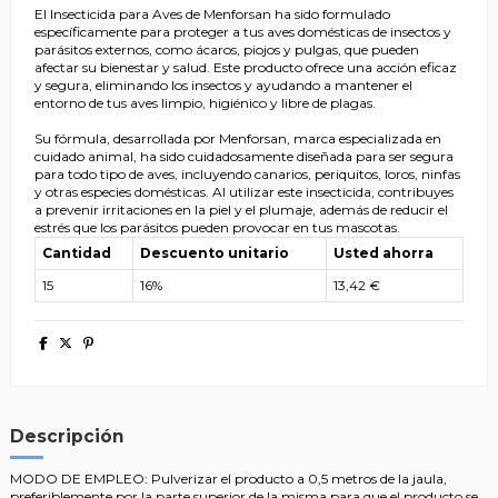
El Insecticida para Aves de Menforsan ha sido formulado
específicamente para proteger a tus aves domésticas de insectos y
parásitos externos, como ácaros, piojos y pulgas, que pueden
afectar su bienestar y salud. Este producto ofrece una acción eficaz
y segura, eliminando los insectos y ayudando a mantener el
entorno de tus aves limpio, higiénico y libre de plagas.
Su fórmula, desarrollada por Menforsan, marca especializada en
cuidado animal, ha sido cuidadosamente diseñada para ser segura
para todo tipo de aves, incluyendo canarios, periquitos, loros, ninfas
y otras especies domésticas. Al utilizar este insecticida, contribuyes
a prevenir irritaciones en la piel y el plumaje, además de reducir el
estrés que los parásitos pueden provocar en tus mascotas.
Cantidad
Descuento unitario
Usted ahorra
15
16%
13,42 €
Descripción
MODO DE EMPLEO: Pulverizar el producto a 0,5 metros de la jaula,
preferiblemente por la parte superior de la misma para que el producto se