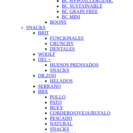
BC HYPOALLERGENIC
BC SUSTAINABLE
BC GRAIN FREE
BC MINI
BOONS
SNACKS
BRIT
FUNCIONALES
CRUNCHY
DENTALES
WOOLF
DEL +
HUESOS PRENSADOS
SNACKS
DR.ZOO
HELADOS
SERRANO
BBX
POLLO
PATO
BUEY
CORDERO/OVEJA/BUFALO
PESCADO
NATURAL
SNACKS