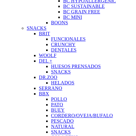
BC HYPOALLERGENIC
BC SUSTAINABLE
BC GRAIN FREE
BC MINI
BOONS
SNACKS
BRIT
FUNCIONALES
CRUNCHY
DENTALES
WOOLF
DEL +
HUESOS PRENSADOS
SNACKS
DR.ZOO
HELADOS
SERRANO
BBX
POLLO
PATO
BUEY
CORDERO/OVEJA/BUFALO
PESCADO
NATURAL
SNACKS