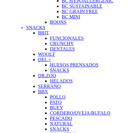
BC HYPOALLERGENIC
BC SUSTAINABLE
BC GRAIN FREE
BC MINI
BOONS
SNACKS
BRIT
FUNCIONALES
CRUNCHY
DENTALES
WOOLF
DEL +
HUESOS PRENSADOS
SNACKS
DR.ZOO
HELADOS
SERRANO
BBX
POLLO
PATO
BUEY
CORDERO/OVEJA/BUFALO
PESCADO
NATURAL
SNACKS