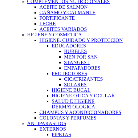
COMPLEMENTOS NUTRICIONALES
ACEITE DE SALMON
CAÑAMO Y CALMANTE
FORTIFICANTE
LECHE
ACEITES VARIADOS
HIGIENE Y COSMETICA
HIGIENE, CUIDADO Y PROTECCION
EDUCADORES
BUBBLES
MEN FOR SAN
STANGEST
EMPAPADORES
PROTECTORES
CICATRIZANTES
SOLARES
HIGIENE BUCAL
HIGIENE OTICA Y OCULAR
SALUD E HIGIENE
DERMATOLÓGICA
CHAMPUS Y ACONDICIONADORES
COLONIAS Y PERFUMES
ANTIPARASITOS
EXTERNOS
PIPETAS