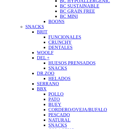
BC HYPOALLERGENIC
BC SUSTAINABLE
BC GRAIN FREE
BC MINI
BOONS
SNACKS
BRIT
FUNCIONALES
CRUNCHY
DENTALES
WOOLF
DEL +
HUESOS PRENSADOS
SNACKS
DR.ZOO
HELADOS
SERRANO
BBX
POLLO
PATO
BUEY
CORDERO/OVEJA/BUFALO
PESCADO
NATURAL
SNACKS