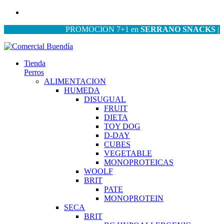
PROMOCION 7+1 en
SERRANO SNACKS
| PRO
Tienda
Perros
ALIMENTACION
HUMEDA
DISUGUAL
FRUIT
DIETA
TOY DOG
D-DAY
CUBES
VEGETABLE
MONOPROTEICAS
WOOLF
BRIT
PATE
MONOPROTEIN
SECA
BRIT