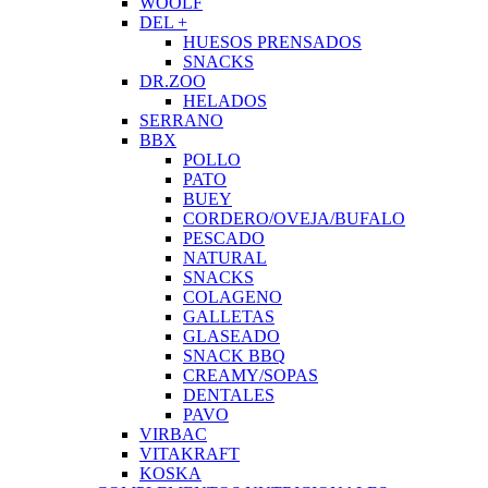
WOOLF
DEL +
HUESOS PRENSADOS
SNACKS
DR.ZOO
HELADOS
SERRANO
BBX
POLLO
PATO
BUEY
CORDERO/OVEJA/BUFALO
PESCADO
NATURAL
SNACKS
COLAGENO
GALLETAS
GLASEADO
SNACK BBQ
CREAMY/SOPAS
DENTALES
PAVO
VIRBAC
VITAKRAFT
KOSKA