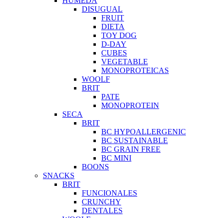
HUMEDA
DISUGUAL
FRUIT
DIETA
TOY DOG
D-DAY
CUBES
VEGETABLE
MONOPROTEICAS
WOOLF
BRIT
PATE
MONOPROTEIN
SECA
BRIT
BC HYPOALLERGENIC
BC SUSTAINABLE
BC GRAIN FREE
BC MINI
BOONS
SNACKS
BRIT
FUNCIONALES
CRUNCHY
DENTALES