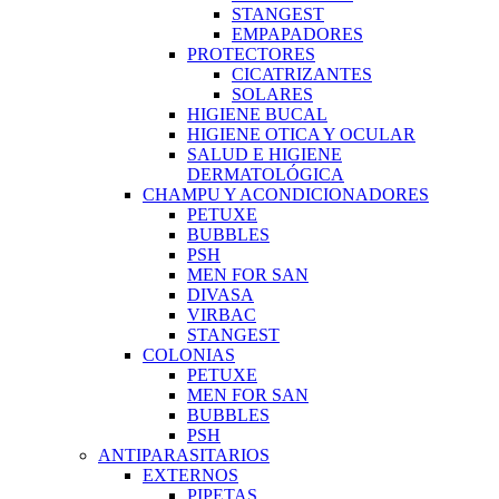
STANGEST
EMPAPADORES
PROTECTORES
CICATRIZANTES
SOLARES
HIGIENE BUCAL
HIGIENE OTICA Y OCULAR
SALUD E HIGIENE
DERMATOLÓGICA
CHAMPU Y ACONDICIONADORES
PETUXE
BUBBLES
PSH
MEN FOR SAN
DIVASA
VIRBAC
STANGEST
COLONIAS
PETUXE
MEN FOR SAN
BUBBLES
PSH
ANTIPARASITARIOS
EXTERNOS
PIPETAS