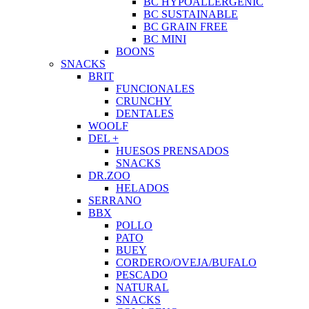
BC HYPOALLERGENIC
BC SUSTAINABLE
BC GRAIN FREE
BC MINI
BOONS
SNACKS
BRIT
FUNCIONALES
CRUNCHY
DENTALES
WOOLF
DEL +
HUESOS PRENSADOS
SNACKS
DR.ZOO
HELADOS
SERRANO
BBX
POLLO
PATO
BUEY
CORDERO/OVEJA/BUFALO
PESCADO
NATURAL
SNACKS