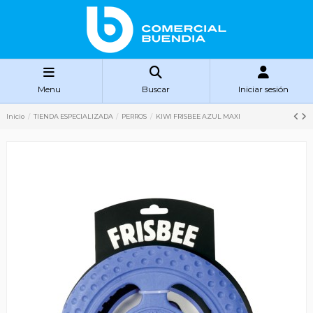
Menu
Buscar
Iniciar sesión
Inicio
TIENDA ESPECIALIZADA
PERROS
KIWI FRISBEE AZUL MAXI