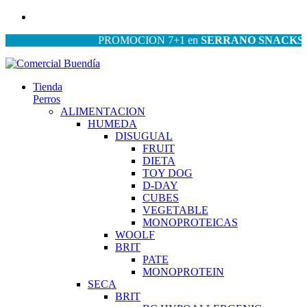
PROMOCION 7+1 en
SERRANO SNACKS
| PRO
Tienda
Perros
ALIMENTACION
HUMEDA
DISUGUAL
FRUIT
DIETA
TOY DOG
D-DAY
CUBES
VEGETABLE
MONOPROTEICAS
WOOLF
BRIT
PATE
MONOPROTEIN
SECA
BRIT