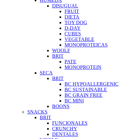
HUMEDA
DISUGUAL
FRUIT
DIETA
TOY DOG
D-DAY
CUBES
VEGETABLE
MONOPROTEICAS
WOOLF
BRIT
PATE
MONOPROTEIN
SECA
BRIT
BC HYPOALLERGENIC
BC SUSTAINABLE
BC GRAIN FREE
BC MINI
BOONS
SNACKS
BRIT
FUNCIONALES
CRUNCHY
DENTALES