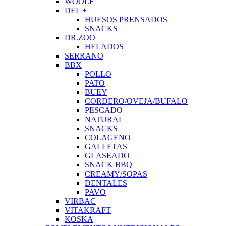
WOOLF
DEL +
HUESOS PRENSADOS
SNACKS
DR.ZOO
HELADOS
SERRANO
BBX
POLLO
PATO
BUEY
CORDERO/OVEJA/BUFALO
PESCADO
NATURAL
SNACKS
COLAGENO
GALLETAS
GLASEADO
SNACK BBQ
CREAMY/SOPAS
DENTALES
PAVO
VIRBAC
VITAKRAFT
KOSKA