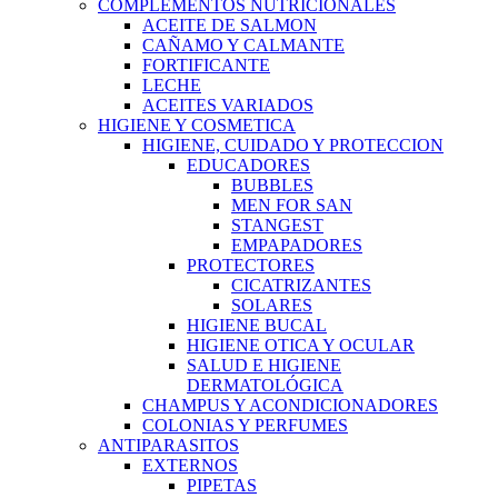
COMPLEMENTOS NUTRICIONALES
ACEITE DE SALMON
CAÑAMO Y CALMANTE
FORTIFICANTE
LECHE
ACEITES VARIADOS
HIGIENE Y COSMETICA
HIGIENE, CUIDADO Y PROTECCION
EDUCADORES
BUBBLES
MEN FOR SAN
STANGEST
EMPAPADORES
PROTECTORES
CICATRIZANTES
SOLARES
HIGIENE BUCAL
HIGIENE OTICA Y OCULAR
SALUD E HIGIENE
DERMATOLÓGICA
CHAMPUS Y ACONDICIONADORES
COLONIAS Y PERFUMES
ANTIPARASITOS
EXTERNOS
PIPETAS