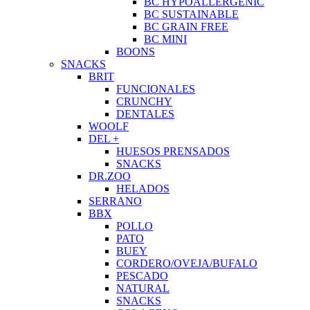
BC HYPOALLERGENIC
BC SUSTAINABLE
BC GRAIN FREE
BC MINI
BOONS
SNACKS
BRIT
FUNCIONALES
CRUNCHY
DENTALES
WOOLF
DEL +
HUESOS PRENSADOS
SNACKS
DR.ZOO
HELADOS
SERRANO
BBX
POLLO
PATO
BUEY
CORDERO/OVEJA/BUFALO
PESCADO
NATURAL
SNACKS