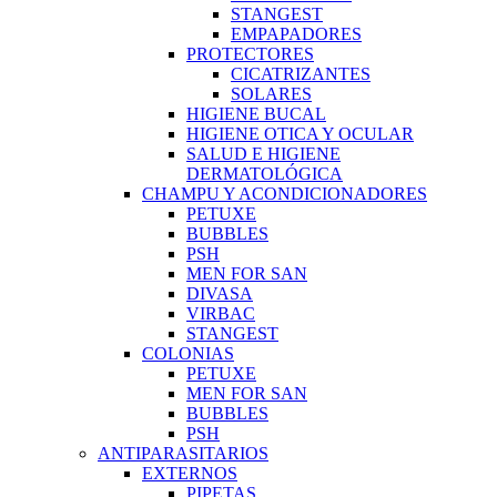
STANGEST
EMPAPADORES
PROTECTORES
CICATRIZANTES
SOLARES
HIGIENE BUCAL
HIGIENE OTICA Y OCULAR
SALUD E HIGIENE
DERMATOLÓGICA
CHAMPU Y ACONDICIONADORES
PETUXE
BUBBLES
PSH
MEN FOR SAN
DIVASA
VIRBAC
STANGEST
COLONIAS
PETUXE
MEN FOR SAN
BUBBLES
PSH
ANTIPARASITARIOS
EXTERNOS
PIPETAS