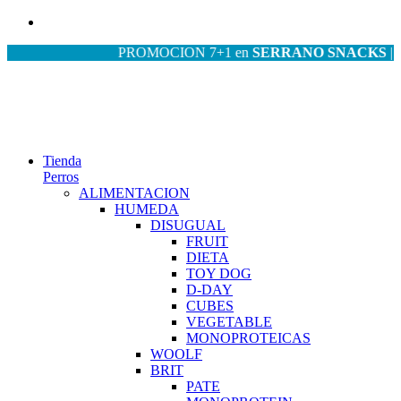
PROMOCION 7+1 en
SERRANO SNACKS
| PROM
Tienda
Perros
ALIMENTACION
HUMEDA
DISUGUAL
FRUIT
DIETA
TOY DOG
D-DAY
CUBES
VEGETABLE
MONOPROTEICAS
WOOLF
BRIT
PATE