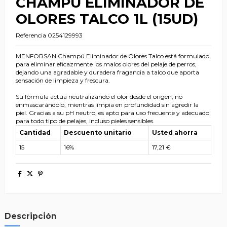
CHAMPU ELIMINADOR DE
OLORES TALCO 1L (15UD)
Referencia
0254129993
MENFORSAN Champú Eliminador de Olores Talco está formulado
para eliminar eficazmente los malos olores del pelaje de perros,
dejando una agradable y duradera fragancia a talco que aporta
sensación de limpieza y frescura.
Su fórmula actúa neutralizando el olor desde el origen, no
enmascarándolo, mientras limpia en profundidad sin agredir la
piel. Gracias a su pH neutro, es apto para uso frecuente y adecuado
para todo tipo de pelajes, incluso pieles sensibles.
Cantidad
Descuento unitario
Usted ahorra
15
16%
17,21 €
Descripción