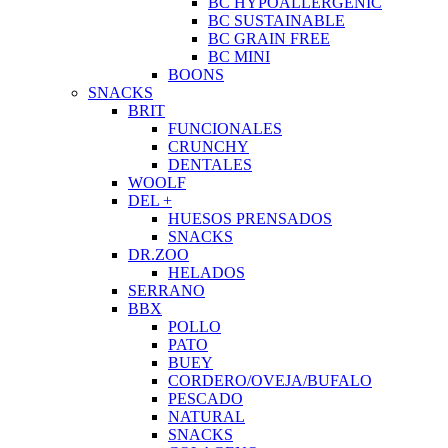
BC HYPOALLERGENIC
BC SUSTAINABLE
BC GRAIN FREE
BC MINI
BOONS
SNACKS
BRIT
FUNCIONALES
CRUNCHY
DENTALES
WOOLF
DEL +
HUESOS PRENSADOS
SNACKS
DR.ZOO
HELADOS
SERRANO
BBX
POLLO
PATO
BUEY
CORDERO/OVEJA/BUFALO
PESCADO
NATURAL
SNACKS