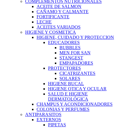
COMPLEMENTOS NUTRICIONALES
ACEITE DE SALMON
CAÑAMO Y CALMANTE
FORTIFICANTE
LECHE
ACEITES VARIADOS
HIGIENE Y COSMETICA
HIGIENE, CUIDADO Y PROTECCION
EDUCADORES
BUBBLES
MEN FOR SAN
STANGEST
EMPAPADORES
PROTECTORES
CICATRIZANTES
SOLARES
HIGIENE BUCAL
HIGIENE OTICA Y OCULAR
SALUD E HIGIENE
DERMATOLÓGICA
CHAMPUS Y ACONDICIONADORES
COLONIAS Y PERFUMES
ANTIPARASITOS
EXTERNOS
PIPETAS