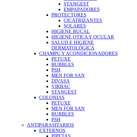
STANGEST
EMPAPADORES
PROTECTORES
CICATRIZANTES
SOLARES
HIGIENE BUCAL
HIGIENE OTICA Y OCULAR
SALUD E HIGIENE
DERMATOLÓGICA
CHAMPU Y ACONDICIONADORES
PETUXE
BUBBLES
PSH
MEN FOR SAN
DIVASA
VIRBAC
STANGEST
COLONIAS
PETUXE
MEN FOR SAN
BUBBLES
PSH
ANTIPARASITARIOS
EXTERNOS
PIPETAS