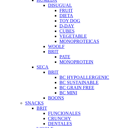
HUMEDA
DISUGUAL
FRUIT
DIETA
TOY DOG
D-DAY
CUBES
VEGETABLE
MONOPROTEICAS
WOOLF
BRIT
PATE
MONOPROTEIN
SECA
BRIT
BC HYPOALLERGENIC
BC SUSTAINABLE
BC GRAIN FREE
BC MINI
BOONS
SNACKS
BRIT
FUNCIONALES
CRUNCHY
DENTALES