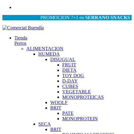
PROMOCION 7+1 en
SERRANO SNACKS
| PRO
Tienda
Perros
ALIMENTACION
HUMEDA
DISUGUAL
FRUIT
DIETA
TOY DOG
D-DAY
CUBES
VEGETABLE
MONOPROTEICAS
WOOLF
BRIT
PATE
MONOPROTEIN
SECA
BRIT