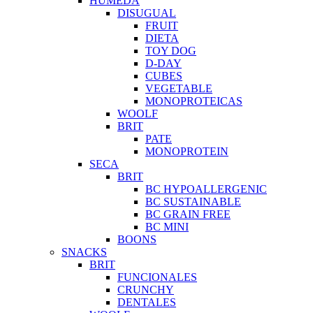
HUMEDA
DISUGUAL
FRUIT
DIETA
TOY DOG
D-DAY
CUBES
VEGETABLE
MONOPROTEICAS
WOOLF
BRIT
PATE
MONOPROTEIN
SECA
BRIT
BC HYPOALLERGENIC
BC SUSTAINABLE
BC GRAIN FREE
BC MINI
BOONS
SNACKS
BRIT
FUNCIONALES
CRUNCHY
DENTALES