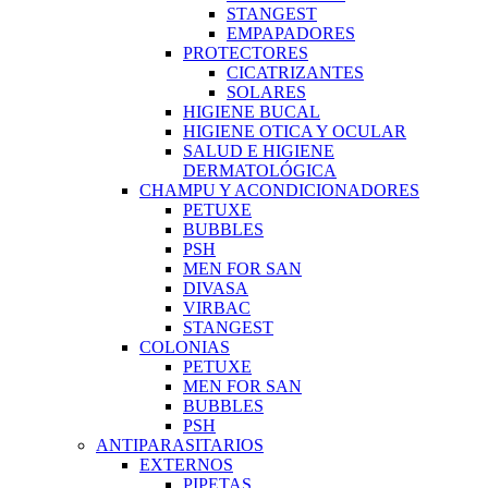
STANGEST
EMPAPADORES
PROTECTORES
CICATRIZANTES
SOLARES
HIGIENE BUCAL
HIGIENE OTICA Y OCULAR
SALUD E HIGIENE
DERMATOLÓGICA
CHAMPU Y ACONDICIONADORES
PETUXE
BUBBLES
PSH
MEN FOR SAN
DIVASA
VIRBAC
STANGEST
COLONIAS
PETUXE
MEN FOR SAN
BUBBLES
PSH
ANTIPARASITARIOS
EXTERNOS
PIPETAS