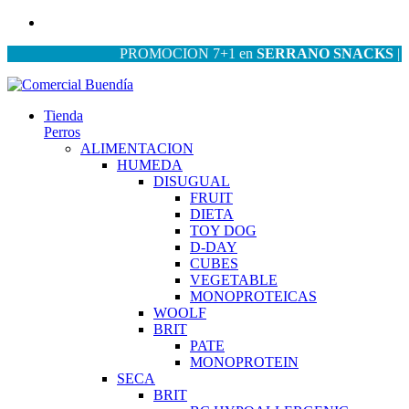
PROMOCION 7+1 en
SERRANO SNACKS
| PROM
Tienda
Perros
ALIMENTACION
HUMEDA
DISUGUAL
FRUIT
DIETA
TOY DOG
D-DAY
CUBES
VEGETABLE
MONOPROTEICAS
WOOLF
BRIT
PATE
MONOPROTEIN
SECA
BRIT