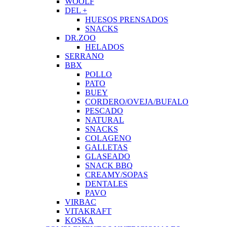
WOOLF
DEL +
HUESOS PRENSADOS
SNACKS
DR.ZOO
HELADOS
SERRANO
BBX
POLLO
PATO
BUEY
CORDERO/OVEJA/BUFALO
PESCADO
NATURAL
SNACKS
COLAGENO
GALLETAS
GLASEADO
SNACK BBQ
CREAMY/SOPAS
DENTALES
PAVO
VIRBAC
VITAKRAFT
KOSKA