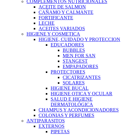
COMPLEMENTOS NUTRICIONALES
ACEITE DE SALMON
CAÑAMO Y CALMANTE
FORTIFICANTE
LECHE
ACEITES VARIADOS
HIGIENE Y COSMETICA
HIGIENE, CUIDADO Y PROTECCION
EDUCADORES
BUBBLES
MEN FOR SAN
STANGEST
EMPAPADORES
PROTECTORES
CICATRIZANTES
SOLARES
HIGIENE BUCAL
HIGIENE OTICA Y OCULAR
SALUD E HIGIENE
DERMATOLÓGICA
CHAMPUS Y ACONDICIONADORES
COLONIAS Y PERFUMES
ANTIPARASITOS
EXTERNOS
PIPETAS