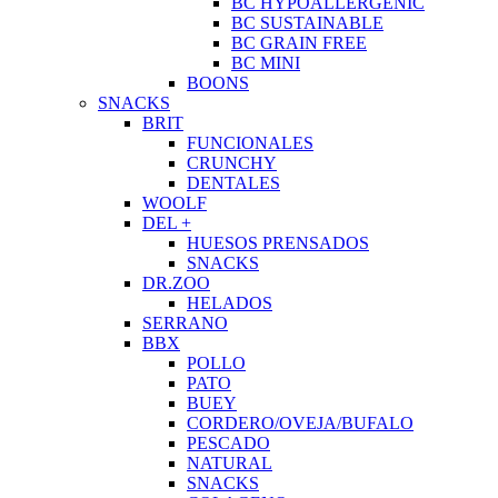
BC HYPOALLERGENIC
BC SUSTAINABLE
BC GRAIN FREE
BC MINI
BOONS
SNACKS
BRIT
FUNCIONALES
CRUNCHY
DENTALES
WOOLF
DEL +
HUESOS PRENSADOS
SNACKS
DR.ZOO
HELADOS
SERRANO
BBX
POLLO
PATO
BUEY
CORDERO/OVEJA/BUFALO
PESCADO
NATURAL
SNACKS