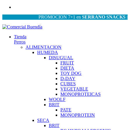
PROMOCION 7+1 en
SERRANO SNACKS
| PROM
Tienda
Perros
ALIMENTACION
HUMEDA
DISUGUAL
FRUIT
DIETA
TOY DOG
D-DAY
CUBES
VEGETABLE
MONOPROTEICAS
WOOLF
BRIT
PATE
MONOPROTEIN
SECA
BRIT