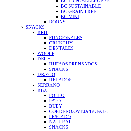
BC HYPOALLERGENIC
BC SUSTAINABLE
BC GRAIN FREE
BC MINI
BOONS
SNACKS
BRIT
FUNCIONALES
CRUNCHY
DENTALES
WOOLF
DEL +
HUESOS PRENSADOS
SNACKS
DR.ZOO
HELADOS
SERRANO
BBX
POLLO
PATO
BUEY
CORDERO/OVEJA/BUFALO
PESCADO
NATURAL
SNACKS