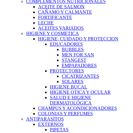
COMPLEMENTOS NUTRICIONALES
ACEITE DE SALMON
CAÑAMO Y CALMANTE
FORTIFICANTE
LECHE
ACEITES VARIADOS
HIGIENE Y COSMETICA
HIGIENE, CUIDADO Y PROTECCION
EDUCADORES
BUBBLES
MEN FOR SAN
STANGEST
EMPAPADORES
PROTECTORES
CICATRIZANTES
SOLARES
HIGIENE BUCAL
HIGIENE OTICA Y OCULAR
SALUD E HIGIENE
DERMATOLÓGICA
CHAMPUS Y ACONDICIONADORES
COLONIAS Y PERFUMES
ANTIPARASITOS
EXTERNOS
PIPETAS