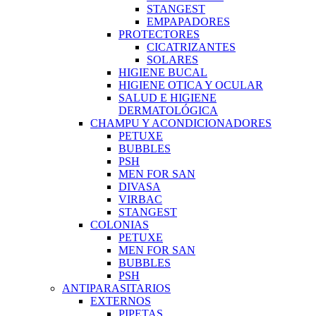
STANGEST
EMPAPADORES
PROTECTORES
CICATRIZANTES
SOLARES
HIGIENE BUCAL
HIGIENE OTICA Y OCULAR
SALUD E HIGIENE
DERMATOLÓGICA
CHAMPU Y ACONDICIONADORES
PETUXE
BUBBLES
PSH
MEN FOR SAN
DIVASA
VIRBAC
STANGEST
COLONIAS
PETUXE
MEN FOR SAN
BUBBLES
PSH
ANTIPARASITARIOS
EXTERNOS
PIPETAS