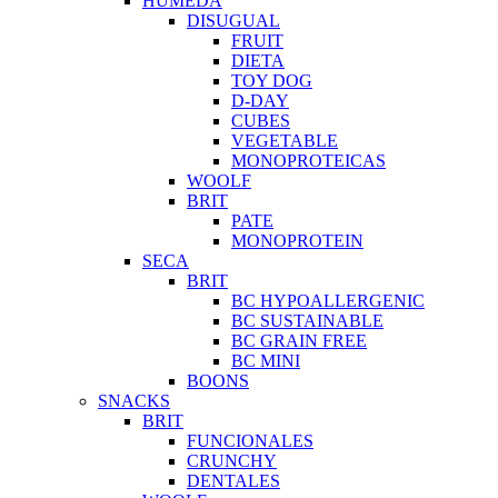
HUMEDA
DISUGUAL
FRUIT
DIETA
TOY DOG
D-DAY
CUBES
VEGETABLE
MONOPROTEICAS
WOOLF
BRIT
PATE
MONOPROTEIN
SECA
BRIT
BC HYPOALLERGENIC
BC SUSTAINABLE
BC GRAIN FREE
BC MINI
BOONS
SNACKS
BRIT
FUNCIONALES
CRUNCHY
DENTALES