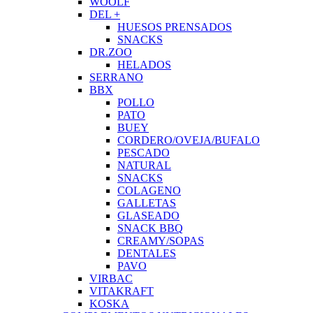
WOOLF
DEL +
HUESOS PRENSADOS
SNACKS
DR.ZOO
HELADOS
SERRANO
BBX
POLLO
PATO
BUEY
CORDERO/OVEJA/BUFALO
PESCADO
NATURAL
SNACKS
COLAGENO
GALLETAS
GLASEADO
SNACK BBQ
CREAMY/SOPAS
DENTALES
PAVO
VIRBAC
VITAKRAFT
KOSKA