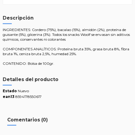
Descripción
INGREDIENTES: Cordero (75%), bacalao (15%), almidón (2%), proteína de
guisante (5%), glicerina (3%). Todos los snacks Woolf se envasan sin aditivos
químicos, conservantes ni colorantes
COMPONENTES ANALÍTICOS: Proteína bruta 35%, grasa bruta 8%, fibra
bruta 1%, ceniza bruta 2,5%, humedad 25%.
CONTENIDO: Bolsa de 100gr.
Detalles del producto
Estado
Nuevo
ean13
8594178550617
Comentarios (0)