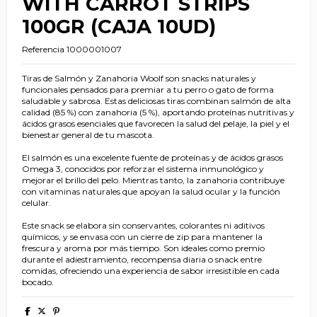
WITH CARROT STRIPS
100GR (CAJA 10UD)
Referencia
1000001007
Tiras de Salmón y Zanahoria Woolf son snacks naturales y
funcionales pensados para premiar a tu perro o gato de forma
saludable y sabrosa. Estas deliciosas tiras combinan salmón de alta
calidad (85 %) con zanahoria (5 %), aportando proteínas nutritivas y
ácidos grasos esenciales que favorecen la salud del pelaje, la piel y el
bienestar general de tu mascota.
El salmón es una excelente fuente de proteínas y de ácidos grasos
Omega 3, conocidos por reforzar el sistema inmunológico y
mejorar el brillo del pelo. Mientras tanto, la zanahoria contribuye
con vitaminas naturales que apoyan la salud ocular y la función
celular.
Este snack se elabora sin conservantes, colorantes ni aditivos
químicos, y se envasa con un cierre de zip para mantener la
frescura y aroma por más tiempo. Son ideales como premio
durante el adiestramiento, recompensa diaria o snack entre
comidas, ofreciendo una experiencia de sabor irresistible en cada
bocado.