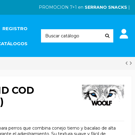
PROMOCION 7+1 en
SERRANO SNACKS
| PRO
REGISTRO
CATÁLOGOS
ND COD
)
a perros que combina conejo tierno y bacalao de alta
ante el adiestramiento. Su textura suave y fácil de