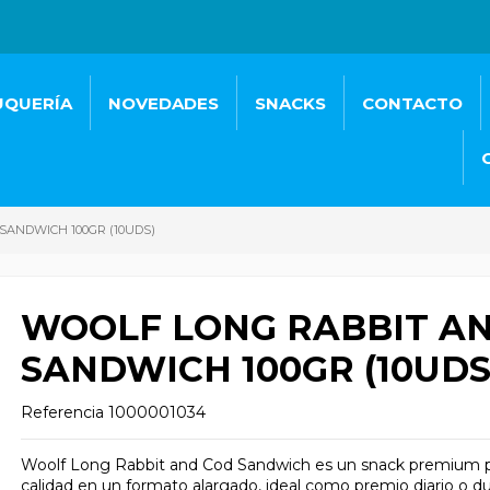
UQUERÍA
NOVEDADES
SNACKS
CONTACTO
SANDWICH 100GR (10UDS)
WOOLF LONG RABBIT A
SANDWICH 100GR (10UDS
Referencia
1000001034
Woolf Long Rabbit and Cod Sandwich es un snack premium par
calidad en un formato alargado, ideal como premio diario o dur