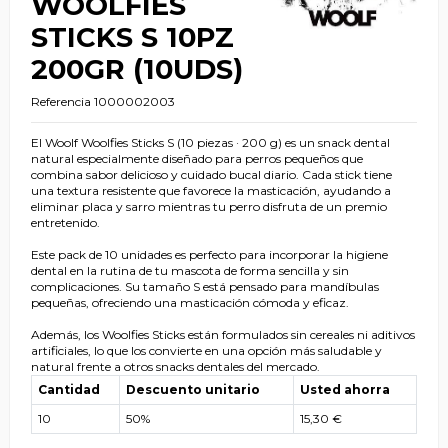
WOOLFIES
STICKS S 10PZ
200GR (10UDS)
Referencia
1000002003
El Woolf Woolfies Sticks S (10 piezas · 200 g) es un snack dental
natural especialmente diseñado para perros pequeños que
combina sabor delicioso y cuidado bucal diario. Cada stick tiene
una textura resistente que favorece la masticación, ayudando a
eliminar placa y sarro mientras tu perro disfruta de un premio
entretenido.
Este pack de 10 unidades es perfecto para incorporar la higiene
dental en la rutina de tu mascota de forma sencilla y sin
complicaciones. Su tamaño S está pensado para mandíbulas
pequeñas, ofreciendo una masticación cómoda y eficaz.
Además, los Woolfies Sticks están formulados sin cereales ni aditivos
artificiales, lo que los convierte en una opción más saludable y
natural frente a otros snacks dentales del mercado.
Cantidad
Descuento unitario
Usted ahorra
10
50%
15,30 €