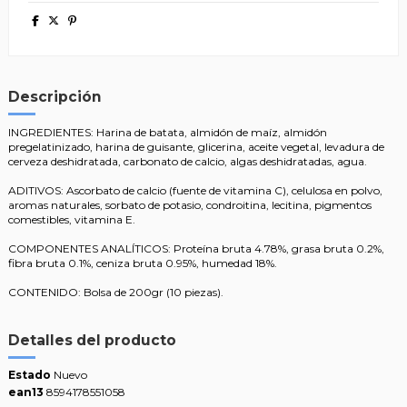
Descripción
INGREDIENTES: Harina de batata, almidón de maíz, almidón
pregelatinizado, harina de guisante, glicerina, aceite vegetal, levadura de
cerveza deshidratada, carbonato de calcio, algas deshidratadas, agua.
ADITIVOS: Ascorbato de calcio (fuente de vitamina C), celulosa en polvo,
aromas naturales, sorbato de potasio, condroitina, lecitina, pigmentos
comestibles, vitamina E.
COMPONENTES ANALÍTICOS: Proteína bruta 4.78%, grasa bruta 0.2%,
fibra bruta 0.1%, ceniza bruta 0.95%, humedad 18%.
CONTENIDO: Bolsa de 200gr (10 piezas).
Detalles del producto
Estado
Nuevo
ean13
8594178551058