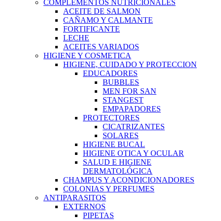
COMPLEMENTOS NUTRICIONALES
ACEITE DE SALMON
CAÑAMO Y CALMANTE
FORTIFICANTE
LECHE
ACEITES VARIADOS
HIGIENE Y COSMETICA
HIGIENE, CUIDADO Y PROTECCION
EDUCADORES
BUBBLES
MEN FOR SAN
STANGEST
EMPAPADORES
PROTECTORES
CICATRIZANTES
SOLARES
HIGIENE BUCAL
HIGIENE OTICA Y OCULAR
SALUD E HIGIENE
DERMATOLÓGICA
CHAMPUS Y ACONDICIONADORES
COLONIAS Y PERFUMES
ANTIPARASITOS
EXTERNOS
PIPETAS