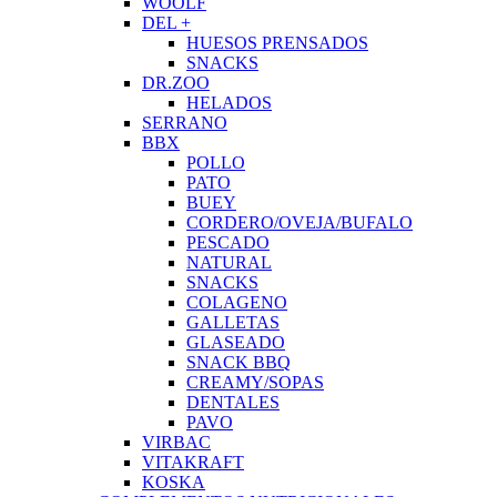
WOOLF
DEL +
HUESOS PRENSADOS
SNACKS
DR.ZOO
HELADOS
SERRANO
BBX
POLLO
PATO
BUEY
CORDERO/OVEJA/BUFALO
PESCADO
NATURAL
SNACKS
COLAGENO
GALLETAS
GLASEADO
SNACK BBQ
CREAMY/SOPAS
DENTALES
PAVO
VIRBAC
VITAKRAFT
KOSKA