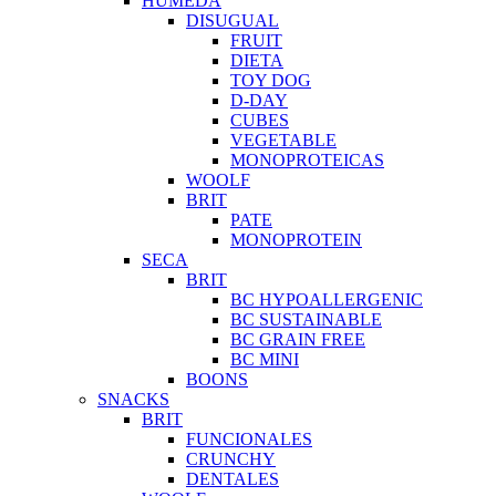
HUMEDA
DISUGUAL
FRUIT
DIETA
TOY DOG
D-DAY
CUBES
VEGETABLE
MONOPROTEICAS
WOOLF
BRIT
PATE
MONOPROTEIN
SECA
BRIT
BC HYPOALLERGENIC
BC SUSTAINABLE
BC GRAIN FREE
BC MINI
BOONS
SNACKS
BRIT
FUNCIONALES
CRUNCHY
DENTALES