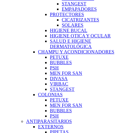
STANGEST
EMPAPADORES
PROTECTORES
CICATRIZANTES
SOLARES
HIGIENE BUCAL
HIGIENE OTICA Y OCULAR
SALUD E HIGIENE
DERMATOLÓGICA
CHAMPU Y ACONDICIONADORES
PETUXE
BUBBLES
PSH
MEN FOR SAN
DIVASA
VIRBAC
STANGEST
COLONIAS
PETUXE
MEN FOR SAN
BUBBLES
PSH
ANTIPARASITARIOS
EXTERNOS
PIPETAS