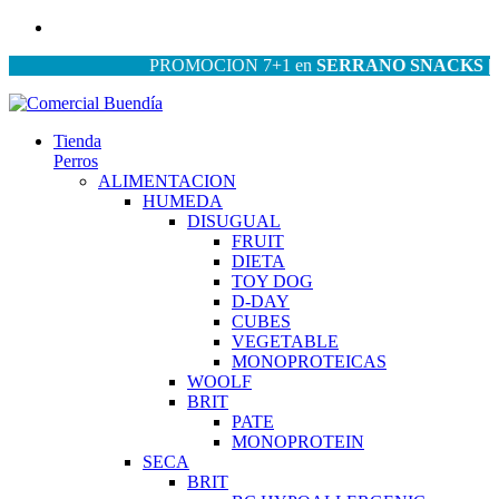
PROMOCION 7+1 en
SERRANO SNACKS
| PRO
Tienda
Perros
ALIMENTACION
HUMEDA
DISUGUAL
FRUIT
DIETA
TOY DOG
D-DAY
CUBES
VEGETABLE
MONOPROTEICAS
WOOLF
BRIT
PATE
MONOPROTEIN
SECA
BRIT