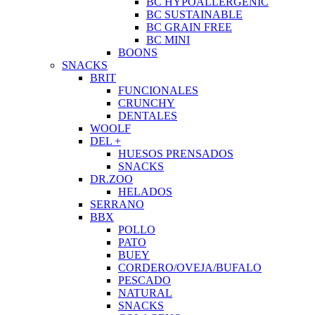
BC HYPOALLERGENIC
BC SUSTAINABLE
BC GRAIN FREE
BC MINI
BOONS
SNACKS
BRIT
FUNCIONALES
CRUNCHY
DENTALES
WOOLF
DEL +
HUESOS PRENSADOS
SNACKS
DR.ZOO
HELADOS
SERRANO
BBX
POLLO
PATO
BUEY
CORDERO/OVEJA/BUFALO
PESCADO
NATURAL
SNACKS