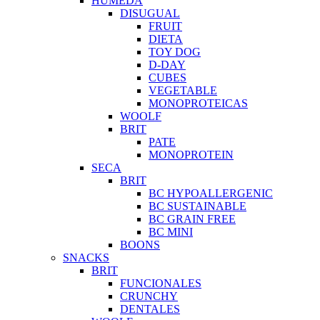
HUMEDA
DISUGUAL
FRUIT
DIETA
TOY DOG
D-DAY
CUBES
VEGETABLE
MONOPROTEICAS
WOOLF
BRIT
PATE
MONOPROTEIN
SECA
BRIT
BC HYPOALLERGENIC
BC SUSTAINABLE
BC GRAIN FREE
BC MINI
BOONS
SNACKS
BRIT
FUNCIONALES
CRUNCHY
DENTALES