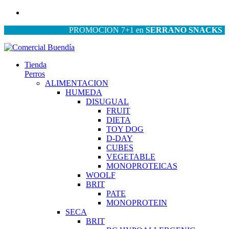
PROMOCION 7+1 en
SERRANO SNACKS
| PRO
Tienda
Perros
ALIMENTACION
HUMEDA
DISUGUAL
FRUIT
DIETA
TOY DOG
D-DAY
CUBES
VEGETABLE
MONOPROTEICAS
WOOLF
BRIT
PATE
MONOPROTEIN
SECA
BRIT