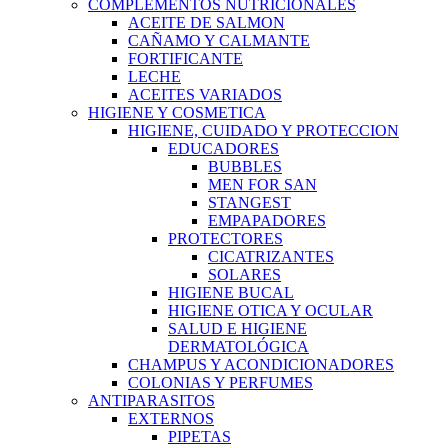
COMPLEMENTOS NUTRICIONALES
ACEITE DE SALMON
CAÑAMO Y CALMANTE
FORTIFICANTE
LECHE
ACEITES VARIADOS
HIGIENE Y COSMETICA
HIGIENE, CUIDADO Y PROTECCION
EDUCADORES
BUBBLES
MEN FOR SAN
STANGEST
EMPAPADORES
PROTECTORES
CICATRIZANTES
SOLARES
HIGIENE BUCAL
HIGIENE OTICA Y OCULAR
SALUD E HIGIENE
DERMATOLÓGICA
CHAMPUS Y ACONDICIONADORES
COLONIAS Y PERFUMES
ANTIPARASITOS
EXTERNOS
PIPETAS