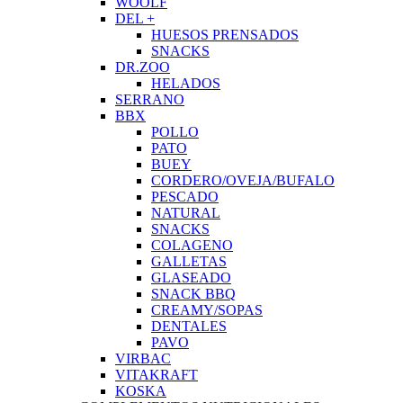
WOOLF
DEL +
HUESOS PRENSADOS
SNACKS
DR.ZOO
HELADOS
SERRANO
BBX
POLLO
PATO
BUEY
CORDERO/OVEJA/BUFALO
PESCADO
NATURAL
SNACKS
COLAGENO
GALLETAS
GLASEADO
SNACK BBQ
CREAMY/SOPAS
DENTALES
PAVO
VIRBAC
VITAKRAFT
KOSKA