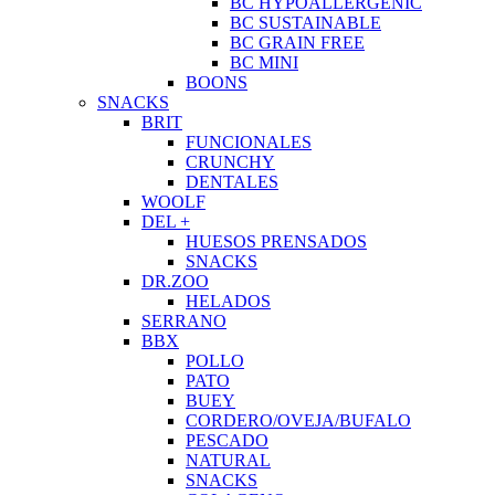
BC HYPOALLERGENIC
BC SUSTAINABLE
BC GRAIN FREE
BC MINI
BOONS
SNACKS
BRIT
FUNCIONALES
CRUNCHY
DENTALES
WOOLF
DEL +
HUESOS PRENSADOS
SNACKS
DR.ZOO
HELADOS
SERRANO
BBX
POLLO
PATO
BUEY
CORDERO/OVEJA/BUFALO
PESCADO
NATURAL
SNACKS