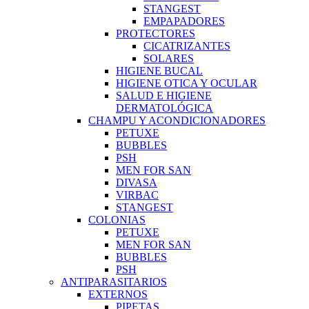
STANGEST
EMPAPADORES
PROTECTORES
CICATRIZANTES
SOLARES
HIGIENE BUCAL
HIGIENE OTICA Y OCULAR
SALUD E HIGIENE
DERMATOLÓGICA
CHAMPU Y ACONDICIONADORES
PETUXE
BUBBLES
PSH
MEN FOR SAN
DIVASA
VIRBAC
STANGEST
COLONIAS
PETUXE
MEN FOR SAN
BUBBLES
PSH
ANTIPARASITARIOS
EXTERNOS
PIPETAS