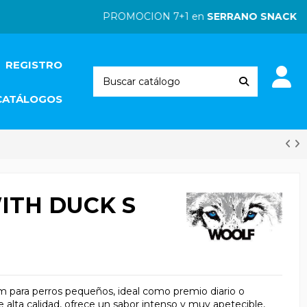
PROMOCION 7+1 en
SERRANO SNACKS
| P
REGISTRO
CATÁLOGOS
ITH DUCK S
m para perros pequeños, ideal como premio diario o
lta calidad, ofrece un sabor intenso y muy apetecible,