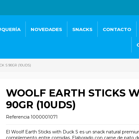
UQUERÍA
NOVEDADES
SNACKS
CONTACTO
K S 90GR (10UDS)
WOOLF EARTH STICKS W
90GR (10UDS)
Referencia
1000001071
El Woolf Earth Sticks with Duck S es un snack natural premiu
complemento entre comidas. Elaborado con carne de pato de a