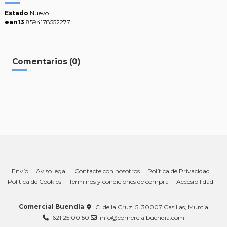
Estado
Nuevo
ean13
8594178552277
Comentarios (0)
Envío
Aviso legal
Contacte con nosotros
Política de Privacidad
Política de Cookies
Términos y condiciones de compra
Accesibilidad
Comercial Buendía
C. de la Cruz, 5, 30007 Casillas, Murcia
621 25 00 50
info@comercialbuendia.com