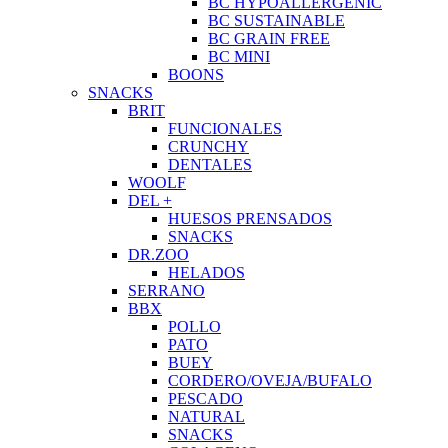
BC HYPOALLERGENIC
BC SUSTAINABLE
BC GRAIN FREE
BC MINI
BOONS
SNACKS
BRIT
FUNCIONALES
CRUNCHY
DENTALES
WOOLF
DEL +
HUESOS PRENSADOS
SNACKS
DR.ZOO
HELADOS
SERRANO
BBX
POLLO
PATO
BUEY
CORDERO/OVEJA/BUFALO
PESCADO
NATURAL
SNACKS