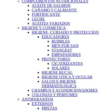
COMPLEMENTOS NUTRICIONALES
ACEITE DE SALMON
CAÑAMO Y CALMANTE
FORTIFICANTE
LECHE
ACEITES VARIADOS
HIGIENE Y COSMETICA
HIGIENE, CUIDADO Y PROTECCION
EDUCADORES
BUBBLES
MEN FOR SAN
STANGEST
EMPAPADORES
PROTECTORES
CICATRIZANTES
SOLARES
HIGIENE BUCAL
HIGIENE OTICA Y OCULAR
SALUD E HIGIENE
DERMATOLÓGICA
CHAMPUS Y ACONDICIONADORES
COLONIAS Y PERFUMES
ANTIPARASITOS
EXTERNOS
PIPETAS