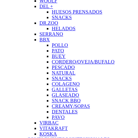
WOOLF
DEL +
HUESOS PRENSADOS
SNACKS
DR.ZOO
HELADOS
SERRANO
BBX
POLLO
PATO
BUEY
CORDERO/OVEJA/BUFALO
PESCADO
NATURAL
SNACKS
COLAGENO
GALLETAS
GLASEADO
SNACK BBQ
CREAMY/SOPAS
DENTALES
PAVO
VIRBAC
VITAKRAFT
KOSKA