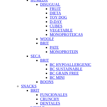
HUMEDA
DISUGUAL
FRUIT
DIETA
TOY DOG
D-DAY
CUBES
VEGETABLE
MONOPROTEICAS
WOOLF
BRIT
PATE
MONOPROTEIN
SECA
BRIT
BC HYPOALLERGENIC
BC SUSTAINABLE
BC GRAIN FREE
BC MINI
BOONS
SNACKS
BRIT
FUNCIONALES
CRUNCHY
DENTALES