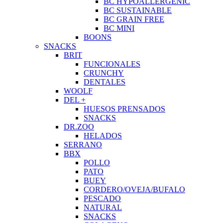
BC HYPOALLERGENIC
BC SUSTAINABLE
BC GRAIN FREE
BC MINI
BOONS
SNACKS
BRIT
FUNCIONALES
CRUNCHY
DENTALES
WOOLF
DEL +
HUESOS PRENSADOS
SNACKS
DR.ZOO
HELADOS
SERRANO
BBX
POLLO
PATO
BUEY
CORDERO/OVEJA/BUFALO
PESCADO
NATURAL
SNACKS