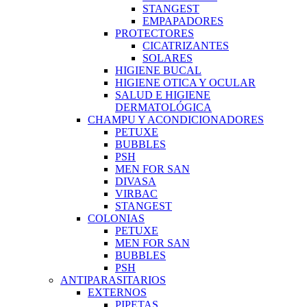
STANGEST
EMPAPADORES
PROTECTORES
CICATRIZANTES
SOLARES
HIGIENE BUCAL
HIGIENE OTICA Y OCULAR
SALUD E HIGIENE
DERMATOLÓGICA
CHAMPU Y ACONDICIONADORES
PETUXE
BUBBLES
PSH
MEN FOR SAN
DIVASA
VIRBAC
STANGEST
COLONIAS
PETUXE
MEN FOR SAN
BUBBLES
PSH
ANTIPARASITARIOS
EXTERNOS
PIPETAS