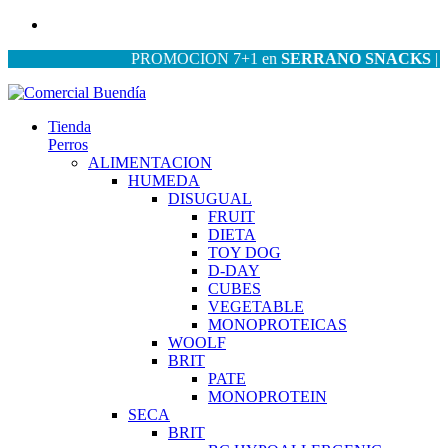
PROMOCION 7+1 en
SERRANO SNACKS
| PROM
Tienda
Perros
ALIMENTACION
HUMEDA
DISUGUAL
FRUIT
DIETA
TOY DOG
D-DAY
CUBES
VEGETABLE
MONOPROTEICAS
WOOLF
BRIT
PATE
MONOPROTEIN
SECA
BRIT