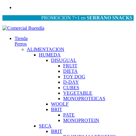
PROMOCION 7+1 en
SERRANO SNACKS
| PRO
Tienda
Perros
ALIMENTACION
HUMEDA
DISUGUAL
FRUIT
DIETA
TOY DOG
D-DAY
CUBES
VEGETABLE
MONOPROTEICAS
WOOLF
BRIT
PATE
MONOPROTEIN
SECA
BRIT