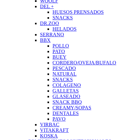
WOOLF
DEL +
HUESOS PRENSADOS
SNACKS
DR.ZOO
HELADOS
SERRANO
BBX
POLLO
PATO
BUEY
CORDERO/OVEJA/BUFALO
PESCADO
NATURAL
SNACKS
COLAGENO
GALLETAS
GLASEADO
SNACK BBQ
CREAMY/SOPAS
DENTALES
PAVO
VIRBAC
VITAKRAFT
KOSKA