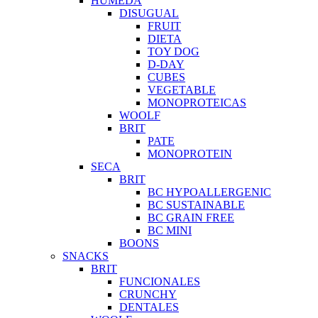
HUMEDA
DISUGUAL
FRUIT
DIETA
TOY DOG
D-DAY
CUBES
VEGETABLE
MONOPROTEICAS
WOOLF
BRIT
PATE
MONOPROTEIN
SECA
BRIT
BC HYPOALLERGENIC
BC SUSTAINABLE
BC GRAIN FREE
BC MINI
BOONS
SNACKS
BRIT
FUNCIONALES
CRUNCHY
DENTALES