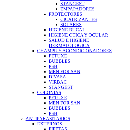
STANGEST
EMPAPADORES
PROTECTORES
CICATRIZANTES
SOLARES
HIGIENE BUCAL
HIGIENE OTICA Y OCULAR
SALUD E HIGIENE
DERMATOLÓGICA
CHAMPU Y ACONDICIONADORES
PETUXE
BUBBLES
PSH
MEN FOR SAN
DIVASA
VIRBAC
STANGEST
COLONIAS
PETUXE
MEN FOR SAN
BUBBLES
PSH
ANTIPARASITARIOS
EXTERNOS
PIPETAS