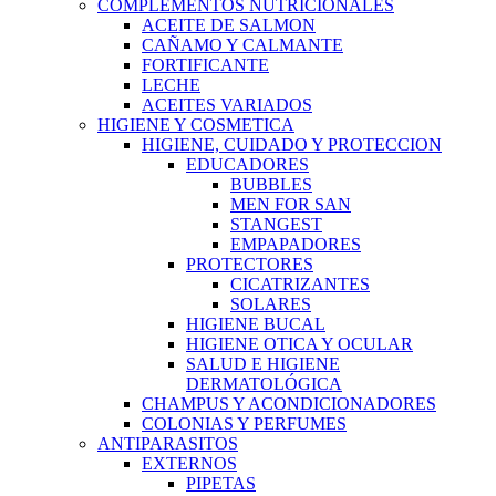
COMPLEMENTOS NUTRICIONALES
ACEITE DE SALMON
CAÑAMO Y CALMANTE
FORTIFICANTE
LECHE
ACEITES VARIADOS
HIGIENE Y COSMETICA
HIGIENE, CUIDADO Y PROTECCION
EDUCADORES
BUBBLES
MEN FOR SAN
STANGEST
EMPAPADORES
PROTECTORES
CICATRIZANTES
SOLARES
HIGIENE BUCAL
HIGIENE OTICA Y OCULAR
SALUD E HIGIENE
DERMATOLÓGICA
CHAMPUS Y ACONDICIONADORES
COLONIAS Y PERFUMES
ANTIPARASITOS
EXTERNOS
PIPETAS