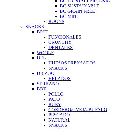
BC HYPOALLERGENIC
BC SUSTAINABLE
BC GRAIN FREE
BC MINI
BOONS
SNACKS
BRIT
FUNCIONALES
CRUNCHY
DENTALES
WOOLF
DEL +
HUESOS PRENSADOS
SNACKS
DR.ZOO
HELADOS
SERRANO
BBX
POLLO
PATO
BUEY
CORDERO/OVEJA/BUFALO
PESCADO
NATURAL
SNACKS