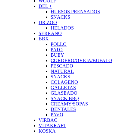
WOOLF
DEL +
HUESOS PRENSADOS
SNACKS
DR.ZOO
HELADOS
SERRANO
BBX
POLLO
PATO
BUEY
CORDERO/OVEJA/BUFALO
PESCADO
NATURAL
SNACKS
COLAGENO
GALLETAS
GLASEADO
SNACK BBQ
CREAMY/SOPAS
DENTALES
PAVO
VIRBAC
VITAKRAFT
KOSKA