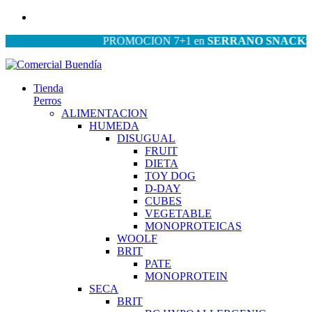
PROMOCION 7+1 en
SERRANO SNACKS
| PR
Tienda
Perros
ALIMENTACION
HUMEDA
DISUGUAL
FRUIT
DIETA
TOY DOG
D-DAY
CUBES
VEGETABLE
MONOPROTEICAS
WOOLF
BRIT
PATE
MONOPROTEIN
SECA
BRIT