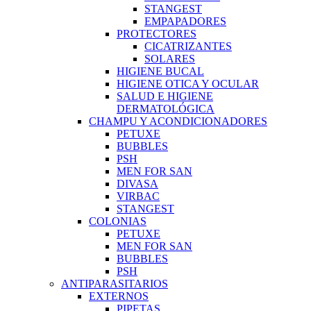
STANGEST
EMPAPADORES
PROTECTORES
CICATRIZANTES
SOLARES
HIGIENE BUCAL
HIGIENE OTICA Y OCULAR
SALUD E HIGIENE
DERMATOLÓGICA
CHAMPU Y ACONDICIONADORES
PETUXE
BUBBLES
PSH
MEN FOR SAN
DIVASA
VIRBAC
STANGEST
COLONIAS
PETUXE
MEN FOR SAN
BUBBLES
PSH
ANTIPARASITARIOS
EXTERNOS
PIPETAS