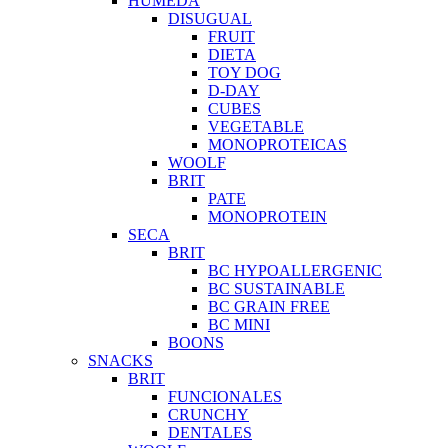
HUMEDA
DISUGUAL
FRUIT
DIETA
TOY DOG
D-DAY
CUBES
VEGETABLE
MONOPROTEICAS
WOOLF
BRIT
PATE
MONOPROTEIN
SECA
BRIT
BC HYPOALLERGENIC
BC SUSTAINABLE
BC GRAIN FREE
BC MINI
BOONS
SNACKS
BRIT
FUNCIONALES
CRUNCHY
DENTALES