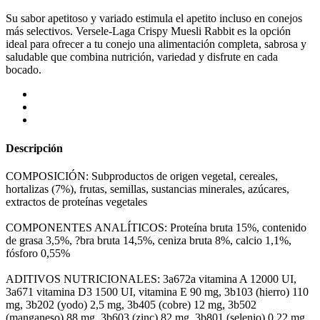
Su sabor apetitoso y variado estimula el apetito incluso en conejos
más selectivos. Versele-Laga Crispy Muesli Rabbit es la opción
ideal para ofrecer a tu conejo una alimentación completa, sabrosa y
saludable que combina nutrición, variedad y disfrute en cada
bocado.
Descripción
COMPOSICIÓN: Subproductos de origen vegetal, cereales,
hortalizas (7%), frutas, semillas, sustancias minerales, azúcares,
extractos de proteínas vegetales
COMPONENTES ANALÍTICOS: Proteína bruta 15%, contenido
de grasa 3,5%, ?bra bruta 14,5%, ceniza bruta 8%, calcio 1,1%,
fósforo 0,55%
ADITIVOS NUTRICIONALES: 3a672a vitamina A 12000 UI,
3a671 vitamina D3 1500 UI, vitamina E 90 mg, 3b103 (hierro) 110
mg, 3b202 (yodo) 2,5 mg, 3b405 (cobre) 12 mg, 3b502
(manganeso) 88 mg, 3b603 (zinc) 82 mg, 3b801 (selenio) 0,22 mg,