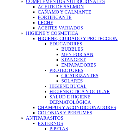
COMPLEMENTOS NUTRICIONALES
ACEITE DE SALMON
CAÑAMO Y CALMANTE
FORTIFICANTE
LECHE
ACEITES VARIADOS
HIGIENE Y COSMETICA
HIGIENE, CUIDADO Y PROTECCION
EDUCADORES
BUBBLES
MEN FOR SAN
STANGEST
EMPAPADORES
PROTECTORES
CICATRIZANTES
SOLARES
HIGIENE BUCAL
HIGIENE OTICA Y OCULAR
SALUD E HIGIENE
DERMATOLÓGICA
CHAMPUS Y ACONDICIONADORES
COLONIAS Y PERFUMES
ANTIPARASITOS
EXTERNOS
PIPETAS