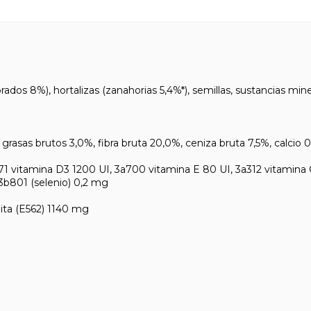
 8%), hortalizas (zanahorias 5,4%*), semillas, sustancias mineral
as brutos 3,0%, fibra bruta 20,0%, ceniza bruta 7,5%, calcio 0
vitamina D3 1200 UI, 3a700 vitamina E 80 UI, 3a312 vitamina 
3b801 (selenio) 0,2 mg
ita (E562) 1140 mg