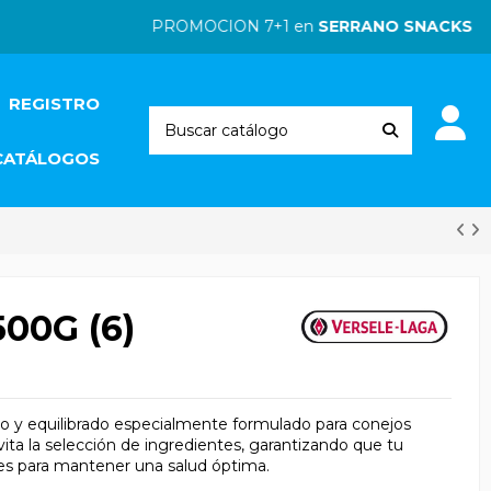
PROMOCION 7+1 en
SERRANO SNACKS
| PRO
REGISTRO
CATÁLOGOS
00G (6)
o y equilibrado especialmente formulado para conejos
vita la selección de ingredientes, garantizando que tu
es para mantener una salud óptima.