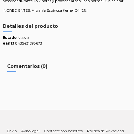
absorber durante 1 o 2 horas y proceder al cepillado normal. Sin aclarar.
INGREDIENTES: Argania Espinosa Kernel Oil (2%)
Detalles del producto
Estado
Nuevo
ean13
8435431598673
Comentarios (0)
Envío
Aviso legal
Contacte con nosotros
Política de Privacidad