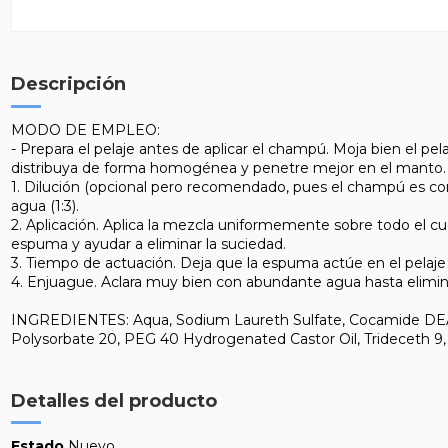
Descripción
MODO DE EMPLEO:
- Prepara el pelaje antes de aplicar el champú. Moja bien el
distribuya de forma homogénea y penetre mejor en el manto.
1. Dilución (opcional pero recomendado, pues el champú es conc
agua (1:3).
2. Aplicación. Aplica la mezcla uniformemente sobre todo el cu
espuma y ayudar a eliminar la suciedad.
3. Tiempo de actuación. Deja que la espuma actúe en el pelaj
4. Enjuague. Aclara muy bien con abundante agua hasta elimi
INGREDIENTES: Aqua, Sodium Laureth Sulfate, Cocamide DEA, Gl
Polysorbate 20, PEG 40 Hydrogenated Castor Oil, Trideceth 9, 
Detalles del producto
Estado
Nuevo