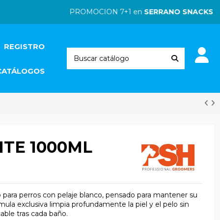
PROMOCION 7+1 en
SERRANO SNACKS
| PR
REGISTRO
CATÁLOGOS
TE 1000ML
para perros con pelaje blanco, pensado para mantener su
mula exclusiva limpia profundamente la piel y el pelo sin
able tras cada baño.