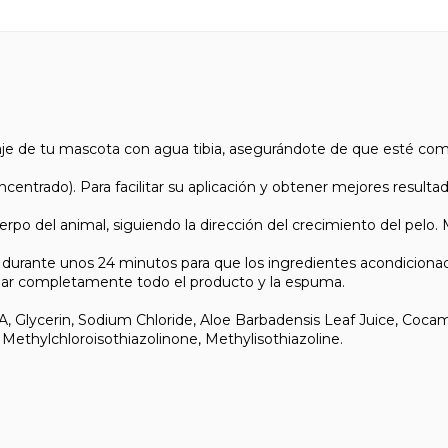
 pelaje de tu mascota con agua tibia, asegurándote de que esté 
entrado). Para facilitar su aplicación y obtener mejores resultad
erpo del animal, siguiendo la dirección del crecimiento del pel
e durante unos 24 minutos para que los ingredientes acondicio
nar completamente todo el producto y la espuma.
ycerin, Sodium Chloride, Aloe Barbadensis Leaf Juice, Cocamid
Methylchloroisothiazolinone, Methylisothiazoline.