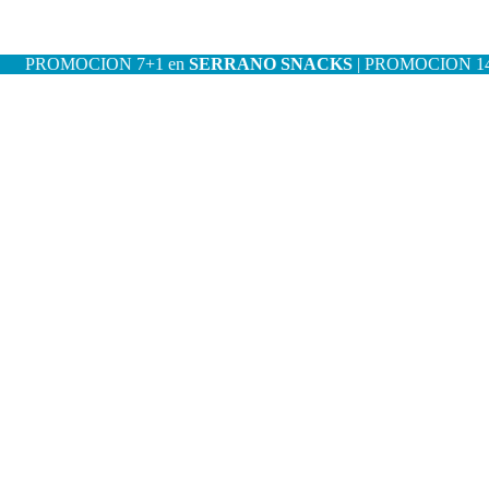
OMOCION 7+1 en
SERRANO SNACKS
| PROMOCION 14+2 en