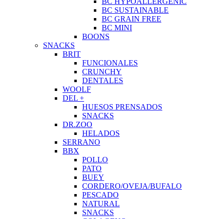
BC HYPOALLERGENIC
BC SUSTAINABLE
BC GRAIN FREE
BC MINI
BOONS
SNACKS
BRIT
FUNCIONALES
CRUNCHY
DENTALES
WOOLF
DEL +
HUESOS PRENSADOS
SNACKS
DR.ZOO
HELADOS
SERRANO
BBX
POLLO
PATO
BUEY
CORDERO/OVEJA/BUFALO
PESCADO
NATURAL
SNACKS