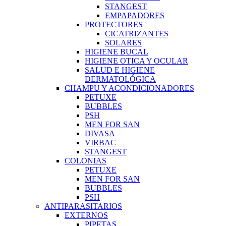
STANGEST
EMPAPADORES
PROTECTORES
CICATRIZANTES
SOLARES
HIGIENE BUCAL
HIGIENE OTICA Y OCULAR
SALUD E HIGIENE
DERMATOLÓGICA
CHAMPU Y ACONDICIONADORES
PETUXE
BUBBLES
PSH
MEN FOR SAN
DIVASA
VIRBAC
STANGEST
COLONIAS
PETUXE
MEN FOR SAN
BUBBLES
PSH
ANTIPARASITARIOS
EXTERNOS
PIPETAS