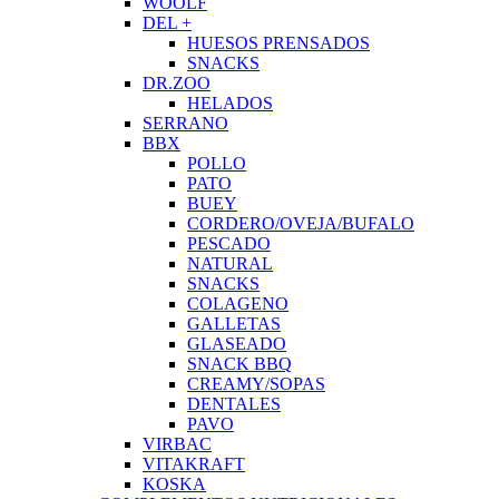
WOOLF
DEL +
HUESOS PRENSADOS
SNACKS
DR.ZOO
HELADOS
SERRANO
BBX
POLLO
PATO
BUEY
CORDERO/OVEJA/BUFALO
PESCADO
NATURAL
SNACKS
COLAGENO
GALLETAS
GLASEADO
SNACK BBQ
CREAMY/SOPAS
DENTALES
PAVO
VIRBAC
VITAKRAFT
KOSKA