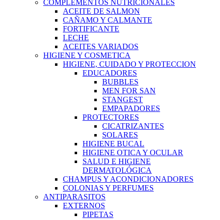
COMPLEMENTOS NUTRICIONALES
ACEITE DE SALMON
CAÑAMO Y CALMANTE
FORTIFICANTE
LECHE
ACEITES VARIADOS
HIGIENE Y COSMETICA
HIGIENE, CUIDADO Y PROTECCION
EDUCADORES
BUBBLES
MEN FOR SAN
STANGEST
EMPAPADORES
PROTECTORES
CICATRIZANTES
SOLARES
HIGIENE BUCAL
HIGIENE OTICA Y OCULAR
SALUD E HIGIENE
DERMATOLÓGICA
CHAMPUS Y ACONDICIONADORES
COLONIAS Y PERFUMES
ANTIPARASITOS
EXTERNOS
PIPETAS