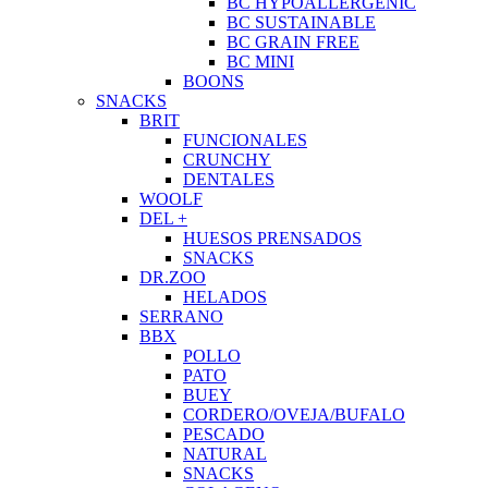
BC HYPOALLERGENIC
BC SUSTAINABLE
BC GRAIN FREE
BC MINI
BOONS
SNACKS
BRIT
FUNCIONALES
CRUNCHY
DENTALES
WOOLF
DEL +
HUESOS PRENSADOS
SNACKS
DR.ZOO
HELADOS
SERRANO
BBX
POLLO
PATO
BUEY
CORDERO/OVEJA/BUFALO
PESCADO
NATURAL
SNACKS