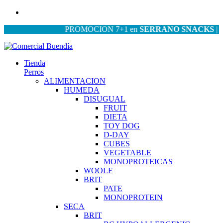
PROMOCION 7+1 en
SERRANO SNACKS
| PROM
Tienda
Perros
ALIMENTACION
HUMEDA
DISUGUAL
FRUIT
DIETA
TOY DOG
D-DAY
CUBES
VEGETABLE
MONOPROTEICAS
WOOLF
BRIT
PATE
MONOPROTEIN
SECA
BRIT