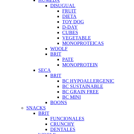
HUMEDA
DISUGUAL
FRUIT
DIETA
TOY DOG
D-DAY
CUBES
VEGETABLE
MONOPROTEICAS
WOOLF
BRIT
PATE
MONOPROTEIN
SECA
BRIT
BC HYPOALLERGENIC
BC SUSTAINABLE
BC GRAIN FREE
BC MINI
BOONS
SNACKS
BRIT
FUNCIONALES
CRUNCHY
DENTALES