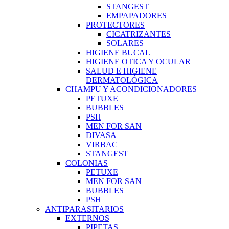
STANGEST
EMPAPADORES
PROTECTORES
CICATRIZANTES
SOLARES
HIGIENE BUCAL
HIGIENE OTICA Y OCULAR
SALUD E HIGIENE
DERMATOLÓGICA
CHAMPU Y ACONDICIONADORES
PETUXE
BUBBLES
PSH
MEN FOR SAN
DIVASA
VIRBAC
STANGEST
COLONIAS
PETUXE
MEN FOR SAN
BUBBLES
PSH
ANTIPARASITARIOS
EXTERNOS
PIPETAS