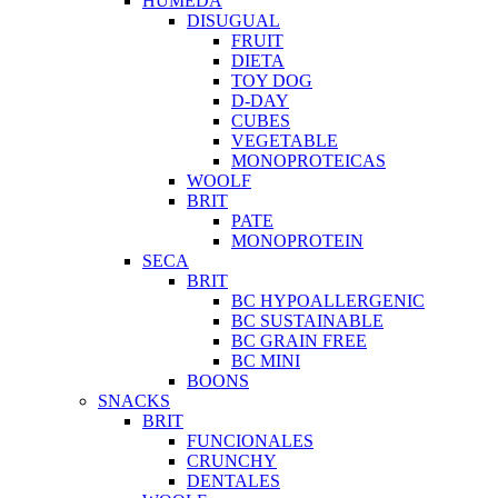
HUMEDA
DISUGUAL
FRUIT
DIETA
TOY DOG
D-DAY
CUBES
VEGETABLE
MONOPROTEICAS
WOOLF
BRIT
PATE
MONOPROTEIN
SECA
BRIT
BC HYPOALLERGENIC
BC SUSTAINABLE
BC GRAIN FREE
BC MINI
BOONS
SNACKS
BRIT
FUNCIONALES
CRUNCHY
DENTALES