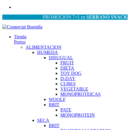
PROMOCION 7+1 en
SERRANO SNACKS
| P
Tienda
Perros
ALIMENTACION
HUMEDA
DISUGUAL
FRUIT
DIETA
TOY DOG
D-DAY
CUBES
VEGETABLE
MONOPROTEICAS
WOOLF
BRIT
PATE
MONOPROTEIN
SECA
BRIT