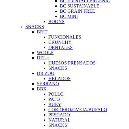
BC HYPOALLERGENIC
BC SUSTAINABLE
BC GRAIN FREE
BC MINI
BOONS
SNACKS
BRIT
FUNCIONALES
CRUNCHY
DENTALES
WOOLF
DEL +
HUESOS PRENSADOS
SNACKS
DR.ZOO
HELADOS
SERRANO
BBX
POLLO
PATO
BUEY
CORDERO/OVEJA/BUFALO
PESCADO
NATURAL
SNACKS