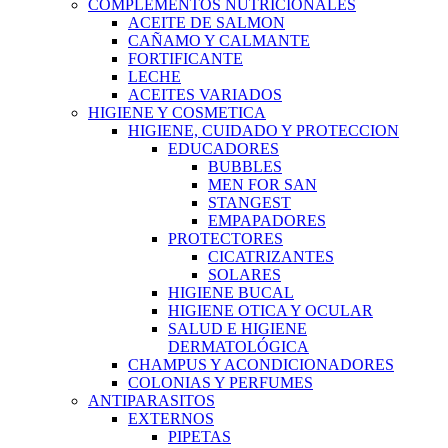
COMPLEMENTOS NUTRICIONALES
ACEITE DE SALMON
CAÑAMO Y CALMANTE
FORTIFICANTE
LECHE
ACEITES VARIADOS
HIGIENE Y COSMETICA
HIGIENE, CUIDADO Y PROTECCION
EDUCADORES
BUBBLES
MEN FOR SAN
STANGEST
EMPAPADORES
PROTECTORES
CICATRIZANTES
SOLARES
HIGIENE BUCAL
HIGIENE OTICA Y OCULAR
SALUD E HIGIENE
DERMATOLÓGICA
CHAMPUS Y ACONDICIONADORES
COLONIAS Y PERFUMES
ANTIPARASITOS
EXTERNOS
PIPETAS