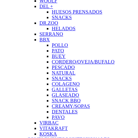
WOOLF
DEL +
HUESOS PRENSADOS
SNACKS
DR.ZOO
HELADOS
SERRANO
BBX
POLLO
PATO
BUEY
CORDERO/OVEJA/BUFALO
PESCADO
NATURAL
SNACKS
COLAGENO
GALLETAS
GLASEADO
SNACK BBQ
CREAMY/SOPAS
DENTALES
PAVO
VIRBAC
VITAKRAFT
KOSKA