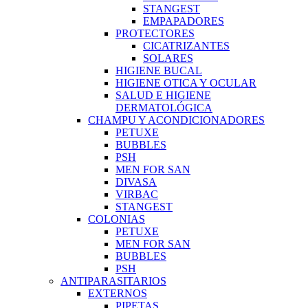
STANGEST
EMPAPADORES
PROTECTORES
CICATRIZANTES
SOLARES
HIGIENE BUCAL
HIGIENE OTICA Y OCULAR
SALUD E HIGIENE
DERMATOLÓGICA
CHAMPU Y ACONDICIONADORES
PETUXE
BUBBLES
PSH
MEN FOR SAN
DIVASA
VIRBAC
STANGEST
COLONIAS
PETUXE
MEN FOR SAN
BUBBLES
PSH
ANTIPARASITARIOS
EXTERNOS
PIPETAS