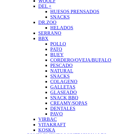
WOOLF
DEL +
HUESOS PRENSADOS
SNACKS
DR.ZOO
HELADOS
SERRANO
BBX
POLLO
PATO
BUEY
CORDERO/OVEJA/BUFALO
PESCADO
NATURAL
SNACKS
COLAGENO
GALLETAS
GLASEADO
SNACK BBQ
CREAMY/SOPAS
DENTALES
PAVO
VIRBAC
VITAKRAFT
KOSKA