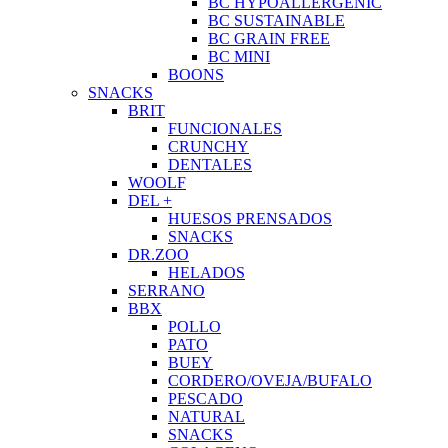
BC HYPOALLERGENIC
BC SUSTAINABLE
BC GRAIN FREE
BC MINI
BOONS
SNACKS
BRIT
FUNCIONALES
CRUNCHY
DENTALES
WOOLF
DEL +
HUESOS PRENSADOS
SNACKS
DR.ZOO
HELADOS
SERRANO
BBX
POLLO
PATO
BUEY
CORDERO/OVEJA/BUFALO
PESCADO
NATURAL
SNACKS