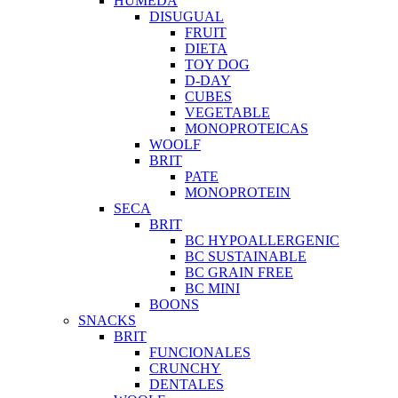
HUMEDA
DISUGUAL
FRUIT
DIETA
TOY DOG
D-DAY
CUBES
VEGETABLE
MONOPROTEICAS
WOOLF
BRIT
PATE
MONOPROTEIN
SECA
BRIT
BC HYPOALLERGENIC
BC SUSTAINABLE
BC GRAIN FREE
BC MINI
BOONS
SNACKS
BRIT
FUNCIONALES
CRUNCHY
DENTALES