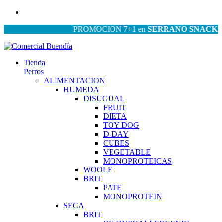
PROMOCION 7+1 en
SERRANO SNACKS
| PR
Tienda
Perros
ALIMENTACION
HUMEDA
DISUGUAL
FRUIT
DIETA
TOY DOG
D-DAY
CUBES
VEGETABLE
MONOPROTEICAS
WOOLF
BRIT
PATE
MONOPROTEIN
SECA
BRIT