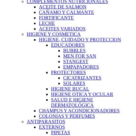
COMPLEMENTOS NUTRICIONALES
ACEITE DE SALMON
CAÑAMO Y CALMANTE
FORTIFICANTE
LECHE
ACEITES VARIADOS
HIGIENE Y COSMETICA
HIGIENE, CUIDADO Y PROTECCION
EDUCADORES
BUBBLES
MEN FOR SAN
STANGEST
EMPAPADORES
PROTECTORES
CICATRIZANTES
SOLARES
HIGIENE BUCAL
HIGIENE OTICA Y OCULAR
SALUD E HIGIENE
DERMATOLÓGICA
CHAMPUS Y ACONDICIONADORES
COLONIAS Y PERFUMES
ANTIPARASITOS
EXTERNOS
PIPETAS