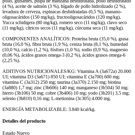
pollo, guisantes, pulpa de manzana deshidratada, pollo deshidratado
(4 %), aceite de salmón (3 %), hígado de pollo hidrolizado (2 %),
levadura de cerveza, espinacas deshidratadas (0,5 %), manano-
oligosacáridos (150 mg/kg), fructooligosacáridos (120 mg/kg),
Yucca schidigera (80 mg/kg), romero seco (11 mg/kg), clavo seco
(11 mg/kg), cítricos secos (11 mg/kg), cúrcuma seca (11 mg/kg).
COMPONENTES ANALÍTICOS: Proteína bruta (35,0 %), grasa
bruta (16,0 %), fibra bruta (1,9 %), ceniza bruta (8,1 %), humedad
(10,0 %), calcio (1,2 %), fósforo (1,0 %), sodio (0,9 %), magnesio
(0,06 %), ácidos grasos omega-3 (0,2 %), ácidos grasos omega-6
(2,25 %).
ADITIVOS NUTRICIONALES/KG: Vitamina A (3a672a) 20.000
UI; vitamina D3 (3a671) 850 UI; vitamina E (3a700) 600 mg;
vitamina C (3a312) 250 mg; taurina (3a370) 2.150 mg; biotina
(3a880) 1,7 mg; zinc (3b606) 140 mg; manganeso (3b504) 50 mg;
hierro (3b106) 50 mg; cobre (3b406) 10 mg; yodo (3b201) 3,5 mg;
selenio (3b810) 0,16 mg; L-metionina (3c305) 4.000 mg.
ENERGÍA METABOLIZABLE: 3.840 kcal/kg.
Detalles del producto
Estado
Nuevo