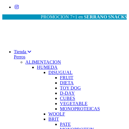
PROMOCION 7+1 en
SERRANO SNACKS
| PRO
Tienda
Perros
ALIMENTACION
HUMEDA
DISUGUAL
FRUIT
DIETA
TOY DOG
D-DAY
CUBES
VEGETABLE
MONOPROTEICAS
WOOLF
BRIT
PATE