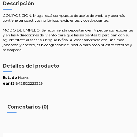
Descripción
COMPOSICIÓN: Mugal está compuesto de aceite de enebro y además
contiene tensoactivos no iónicos, excipientes y coadyugantes.
MODO DE EMPLEO: Se recomienda depositarlo en 4 pequeños recipientes
y en las 4 direcciones del viento para que las serpientes lo perciban con su
agudo olfato al sacar su lengua bífida. Al estar fabricado con una base
jabonosa y enebro, es biodegradable e inocuo para todo nuestro entorno y
se evapora.
Detalles del producto
Estado
Nuevo
ean13
8421522222329
Comentarios (0)